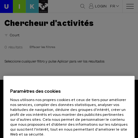
LOGIN
FR
Chercheur d'activités
Court
0 résultats
Effacer les filtres
Seleccione cualquier filtro y pulse Aplicar para ver los resultados
Paramètres des cookies
Abonnez-vous à notre bulletin
Nous utilisons nos propres cookies et ceux de tiers pour améliorer
nos services, compiler des données statistiques, analyser vos
Inscrivez-vous pour être le premier à recevoir les
habitudes de navigation, déduire des groupes d’intérêt, créer un
actualités de l'UIK.
profil de vos intérêts et vous montrer des publicités pertinentes
sur d’autres sites. Cela nous permet de personnaliser le contenu
que nous proposons et d’obtenir des informations sur les rubriques
S'abonner
qui suscitent l’intérêt, tout en nous permettant d’améliorer le site
Web et sa sécurité.