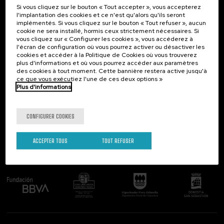
Si vous cliquez sur le bouton « Tout accepter », vous accepterez
Contact
Intéressant...
l'implantation des cookies et ce n'est qu'alors qu'ils seront
implémentés. Si vous cliquez sur le bouton « Tout refuser », aucun
Palacio Miramar
Activités précédentes
cookie ne sera installé, hormis ceux strictement nécessaires. Si
Paseo de Miraconcha, 48
vous cliquez sur « Configurer les cookies », vous accéderez à
20007 Donostia / San Sebastián
l'écran de configuration où vous pourrez activer ou désactiver les
Gipuzkoa, Spain
cookies et accéder à la Politique de Cookies où vous trouverez
plus d'informations et où vous pourrez accéder aux paramètres
Contactez-nous!
des cookies à tout moment. Cette bannière restera active jusqu'à
ce que vous exécutiez l'une de ces deux options »
Plus d'informations
Suivez-nous
CONFIGURER COOKIES
ACCEPTER TOUS
TOUT REFUSER
Comité organisateur