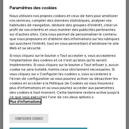
Contar la guerra: jóvenes contra la
desinformación
Paramètres des cookies
Nous utilisons nos propres cookies et ceux de tiers pour améliorer
.
10 h.
Espagnol
Anglais
nos services, compiler des données statistiques, analyser vos
habitudes de navigation, déduire des groupes d’intérêt, créer un
25 €
À PARTIR DE
profil de vos intérêts et vous montrer des publicités pertinentes
...
Dernières
Gratuit
Date
Liste
Période
places
passée
d'attente
d'inscription
sur d’autres sites. Cela nous permet de personnaliser le contenu
terminée
que nous proposons et d’obtenir des informations sur les rubriques
qui suscitent l’intérêt, tout en nous permettant d’améliorer le site
Web et sa sécurité.
Si vous cliquez sur le bouton « Tout accepter », vous accepterez
l'implantation des cookies et ce n'est qu'alors qu'ils seront
implémentés. Si vous cliquez sur le bouton « Tout refuser », aucun
cookie ne sera installé, hormis ceux strictement nécessaires. Si
vous cliquez sur « Configurer les cookies », vous accéderez à
l'écran de configuration où vous pourrez activer ou désactiver les
cookies et accéder à la Politique de Cookies où vous trouverez
plus d'informations et où vous pourrez accéder aux paramètres
des cookies à tout moment. Cette bannière restera active jusqu'à
ce que vous exécutiez l'une de ces deux options »
Plus d'informations
CULTURE ET ART
SOCIÉTÉ
COURS D'ÉTÉ
11. SEP
-
12. SEP, 2026
CONFIGURER COOKIES
SOBREMESA - Identidades, migraciones y