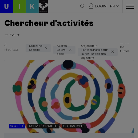
LOGIN
FR
Chercheur d'activités
Court
Effacer
3
Domaine:
Autres:
Objectif: 17 -
les
résultats
Société
Cours
Partenariats pour
Domaines thématiques
filtres
d'été
la réalisation des
objectifs
Société (3)
Modalité
En personne (3)
Cours en ligne en direct (1)
Type d'activité
Cours d'été (3)
SOCIÉTÉ
ACTIVITÉ GRATUITE
COURS D'ÉTÉ
Programmes spéciaux