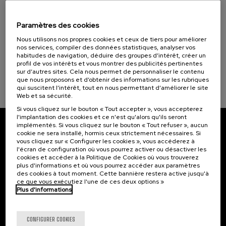
10. SEP
-
11. SEP, 2026
La Salud, un Compromiso con las Personas (1)
El acompañamiento e intervención en el
duelo: un compromiso social e Institucional
Paramètres des cookies
Nous utilisons nos propres cookies et ceux de tiers pour améliorer
.
20 h.
Espagnol
nos services, compiler des données statistiques, analyser vos
habitudes de navigation, déduire des groupes d’intérêt, créer un
22 €
À PARTIR DE
profil de vos intérêts et vous montrer des publicités pertinentes
...
Dernières
Gratuit
Date
Liste
Période
sur d’autres sites. Cela nous permet de personnaliser le contenu
places
passée
d'attente
d'inscription
terminée
que nous proposons et d’obtenir des informations sur les rubriques
qui suscitent l’intérêt, tout en nous permettant d’améliorer le site
Web et sa sécurité.
Si vous cliquez sur le bouton « Tout accepter », vous accepterez
l'implantation des cookies et ce n'est qu'alors qu'ils seront
implémentés. Si vous cliquez sur le bouton « Tout refuser », aucun
Abonnez-vous à notre bulletin
cookie ne sera installé, hormis ceux strictement nécessaires. Si
vous cliquez sur « Configurer les cookies », vous accéderez à
l'écran de configuration où vous pourrez activer ou désactiver les
Inscrivez-vous pour être le premier à recevoir les
cookies et accéder à la Politique de Cookies où vous trouverez
actualités de l'UIK.
plus d'informations et où vous pourrez accéder aux paramètres
des cookies à tout moment. Cette bannière restera active jusqu'à
S'abonner
ce que vous exécutiez l'une de ces deux options »
Plus d'informations
Contact
Intéressant...
CONFIGURER COOKIES