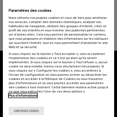
15. SEP
-
15. SEP, 2026
Cursos para Tod@s (1)
Incendios forestales ¿cómo afrontarlos? II
Paramètres des cookies
.
10 h.
Espagnol
Nous utilisons nos propres cookies et ceux de tiers pour améliorer
Objectifs de développement durable
nos services, compiler des données statistiques, analyser vos
habitudes de navigation, déduire des groupes d’intérêt, créer un
25 €
À PARTIR DE
...
Dernières
Gratuit
Date
Liste
Période
profil de vos intérêts et vous montrer des publicités pertinentes
places
passée
d'attente
d'inscription
sur d’autres sites. Cela nous permet de personnaliser le contenu
terminée
que nous proposons et d’obtenir des informations sur les rubriques
qui suscitent l’intérêt, tout en nous permettant d’améliorer le site
Web et sa sécurité.
Si vous cliquez sur le bouton « Tout accepter », vous accepterez
l'implantation des cookies et ce n'est qu'alors qu'ils seront
implémentés. Si vous cliquez sur le bouton « Tout refuser », aucun
Abonnez-vous à notre bulletin
cookie ne sera installé, hormis ceux strictement nécessaires. Si
vous cliquez sur « Configurer les cookies », vous accéderez à
Inscrivez-vous pour être le premier à recevoir les
l'écran de configuration où vous pourrez activer ou désactiver les
actualités de l'UIK.
cookies et accéder à la Politique de Cookies où vous trouverez
plus d'informations et où vous pourrez accéder aux paramètres
des cookies à tout moment. Cette bannière restera active jusqu'à
S'abonner
ce que vous exécutiez l'une de ces deux options »
Plus d'informations
Contact
Intéressant...
CONFIGURER COOKIES
Palacio Miramar
Activités précédentes