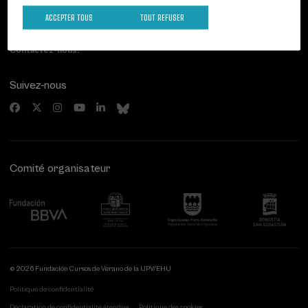
Paseo de Miraconcha, 48
20007 Donostia / San Sebastián
ACCEPTER TOUS
TOUT REFUSER
Gipuzkoa, Spain
Contactez-nous!
Suivez-nous
Comité organisateur
© 2026 Fundación Cursos de Verano de la UPV/EHU
Politique de confidentialité
Déclaration de confidentialité étendue
Politique des cookies