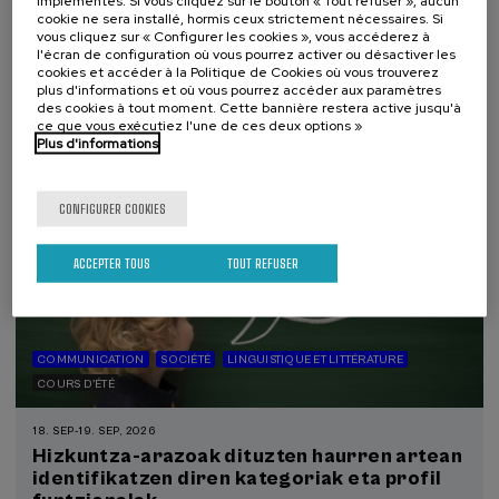
implémentés. Si vous cliquez sur le bouton « Tout refuser », aucun
desinformación
cookie ne sera installé, hormis ceux strictement nécessaires. Si
vous cliquez sur « Configurer les cookies », vous accéderez à
.
10 h.
Espagnol
Anglais
l'écran de configuration où vous pourrez activer ou désactiver les
cookies et accéder à la Politique de Cookies où vous trouverez
25 €
À PARTIR DE
plus d'informations et où vous pourrez accéder aux paramètres
...
Dernières
Gratuit
Date
Liste
Période
des cookies à tout moment. Cette bannière restera active jusqu'à
places
passée
d'attente
d'inscription
terminée
ce que vous exécutiez l'une de ces deux options »
Plus d'informations
CONFIGURER COOKIES
ACCEPTER TOUS
TOUT REFUSER
COMMUNICATION
SOCIÉTÉ
LINGUISTIQUE ET LITTÉRATURE
COURS D'ÉTÉ
18. SEP
-
19. SEP, 2026
Hizkuntza-arazoak dituzten haurren artean
identifikatzen diren kategoriak eta profil