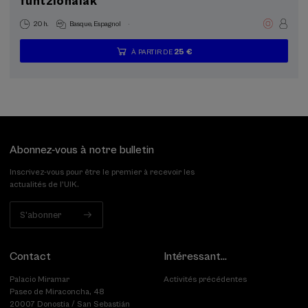
funtzionalak
.
20 h.
Basque
Espagnol
25 €
À PARTIR DE
...
Dernières
Gratuit
Date
Liste
Période
places
passée
d'attente
d'inscription
terminée
Abonnez-vous à notre bulletin
Inscrivez-vous pour être le premier à recevoir les
actualités de l'UIK.
S'abonner
Contact
Intéressant...
Palacio Miramar
Activités précédentes
Paseo de Miraconcha, 48
20007 Donostia / San Sebastián