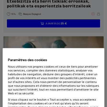
Etxebizitza eta herri txikiak: erronkak,
politikak eta esperientzia berritzaileak
.
10 h.
Basque
Espagnol
25 €
À PARTIR DE
...
Dernières
Gratuit
Date
Liste
Période
places
passée
d'attente
d'inscription
terminée
Paramètres des cookies
Nous utilisons nos propres cookies et ceux de tiers pour améliorer
nos services, compiler des données statistiques, analyser vos
habitudes de navigation, déduire des groupes d’intérêt, créer un
profil de vos intérêts et vous montrer des publicités pertinentes
sur d’autres sites. Cela nous permet de personnaliser le contenu
que nous proposons et d’obtenir des informations sur les rubriques
COMMUNICATION
SOCIÉTÉ
HISTOIRE
COURS D'ÉTÉ
qui suscitent l’intérêt, tout en nous permettant d’améliorer le site
Web et sa sécurité.
07. SEP
-
07. SEP, 2026
Si vous cliquez sur le bouton « Tout accepter », vous accepterez
Contar la guerra: jóvenes contra la
l'implantation des cookies et ce n'est qu'alors qu'ils seront