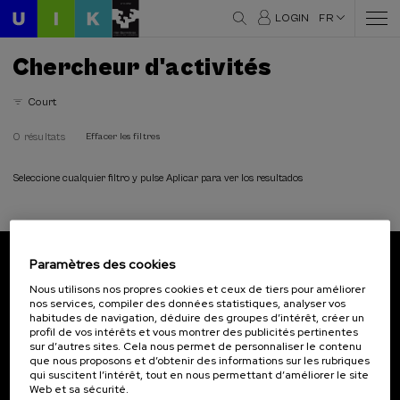
LOGIN
FR
Chercheur d'activités
Court
0 résultats
Effacer les filtres
Seleccione cualquier filtro y pulse Aplicar para ver los resultados
Paramètres des cookies
Abonnez-vous à notre bulletin
Nous utilisons nos propres cookies et ceux de tiers pour améliorer
nos services, compiler des données statistiques, analyser vos
Inscrivez-vous pour être le premier à recevoir les
habitudes de navigation, déduire des groupes d’intérêt, créer un
actualités de l'UIK.
profil de vos intérêts et vous montrer des publicités pertinentes
sur d’autres sites. Cela nous permet de personnaliser le contenu
que nous proposons et d’obtenir des informations sur les rubriques
S'abonner
qui suscitent l’intérêt, tout en nous permettant d’améliorer le site
Web et sa sécurité.