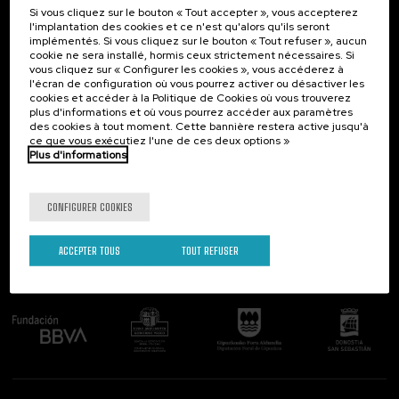
Si vous cliquez sur le bouton « Tout accepter », vous accepterez
Contact
Intéressant...
l'implantation des cookies et ce n'est qu'alors qu'ils seront
implémentés. Si vous cliquez sur le bouton « Tout refuser », aucun
Palacio Miramar
Activités précédentes
cookie ne sera installé, hormis ceux strictement nécessaires. Si
Paseo de Miraconcha, 48
vous cliquez sur « Configurer les cookies », vous accéderez à
20007 Donostia / San Sebastián
l'écran de configuration où vous pourrez activer ou désactiver les
Gipuzkoa, Spain
cookies et accéder à la Politique de Cookies où vous trouverez
plus d'informations et où vous pourrez accéder aux paramètres
Contactez-nous!
des cookies à tout moment. Cette bannière restera active jusqu'à
ce que vous exécutiez l'une de ces deux options »
Plus d'informations
Suivez-nous
CONFIGURER COOKIES
ACCEPTER TOUS
TOUT REFUSER
Comité organisateur