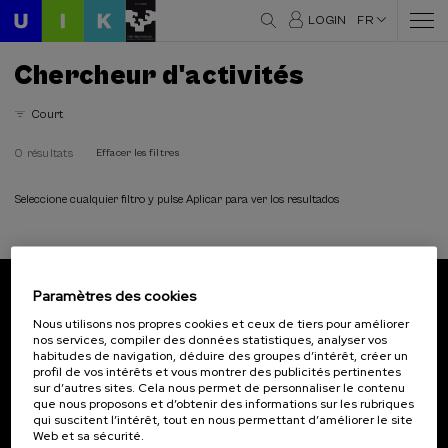
LOGIN
FR
Chercheur d'activités
Court
0 résultats
Effacer les filtres
Seleccione cualquier filtro y pulse Aplicar para ver los resultados
Paramètres des cookies
Abonnez-vous à notre bulletin
Nous utilisons nos propres cookies et ceux de tiers pour améliorer
nos services, compiler des données statistiques, analyser vos
Inscrivez-vous pour être le premier à recevoir les
habitudes de navigation, déduire des groupes d’intérêt, créer un
actualités de l'UIK.
profil de vos intérêts et vous montrer des publicités pertinentes
sur d’autres sites. Cela nous permet de personnaliser le contenu
que nous proposons et d’obtenir des informations sur les rubriques
S'abonner
qui suscitent l’intérêt, tout en nous permettant d’améliorer le site
Web et sa sécurité.