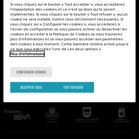
Si vous cliquez sur le bouton « Tout accepter », vous accepterez
Contact
Intéressant...
l'implantation des cookies et ce n'est qu'alors qu'ils seront
implémentés. Si vous cliquez sur le bouton « Tout refuser », aucun
Palacio Miramar
Activités précédentes
cookie ne sera installé, hormis ceux strictement nécessaires. Si
Paseo de Miraconcha, 48
vous cliquez sur « Configurer les cookies », vous accéderez à
20007 Donostia / San Sebastián
l'écran de configuration où vous pourrez activer ou désactiver les
Gipuzkoa, Spain
cookies et accéder à la Politique de Cookies où vous trouverez
plus d'informations et où vous pourrez accéder aux paramètres
Contactez-nous!
des cookies à tout moment. Cette bannière restera active jusqu'à
ce que vous exécutiez l'une de ces deux options »
Plus d'informations
Suivez-nous
CONFIGURER COOKIES
ACCEPTER TOUS
TOUT REFUSER
Comité organisateur