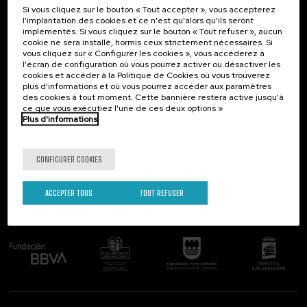
Si vous cliquez sur le bouton « Tout accepter », vous accepterez
Contact
Intéressant...
l'implantation des cookies et ce n'est qu'alors qu'ils seront
implémentés. Si vous cliquez sur le bouton « Tout refuser », aucun
Palacio Miramar
Activités précédentes
cookie ne sera installé, hormis ceux strictement nécessaires. Si
Paseo de Miraconcha, 48
vous cliquez sur « Configurer les cookies », vous accéderez à
20007 Donostia / San Sebastián
l'écran de configuration où vous pourrez activer ou désactiver les
Gipuzkoa, Spain
cookies et accéder à la Politique de Cookies où vous trouverez
plus d'informations et où vous pourrez accéder aux paramètres
Contactez-nous!
des cookies à tout moment. Cette bannière restera active jusqu'à
ce que vous exécutiez l'une de ces deux options »
Plus d'informations
Suivez-nous
CONFIGURER COOKIES
ACCEPTER TOUS
TOUT REFUSER
Comité organisateur