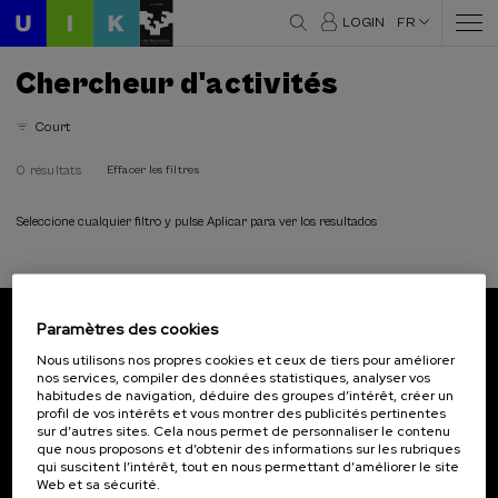
LOGIN
FR
Chercheur d'activités
Court
0 résultats
Effacer les filtres
Seleccione cualquier filtro y pulse Aplicar para ver los resultados
Paramètres des cookies
Abonnez-vous à notre bulletin
Nous utilisons nos propres cookies et ceux de tiers pour améliorer
nos services, compiler des données statistiques, analyser vos
Inscrivez-vous pour être le premier à recevoir les
habitudes de navigation, déduire des groupes d’intérêt, créer un
actualités de l'UIK.
profil de vos intérêts et vous montrer des publicités pertinentes
sur d’autres sites. Cela nous permet de personnaliser le contenu
que nous proposons et d’obtenir des informations sur les rubriques
S'abonner
qui suscitent l’intérêt, tout en nous permettant d’améliorer le site
Web et sa sécurité.