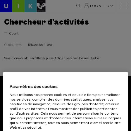
LOGIN
FR
Chercheur d'activités
Court
0 résultats
Effacer les filtres
Seleccione cualquier filtro y pulse Aplicar para ver los resultados
Paramètres des cookies
Abonnez-vous à notre bulletin
Nous utilisons nos propres cookies et ceux de tiers pour améliorer
nos services, compiler des données statistiques, analyser vos
Inscrivez-vous pour être le premier à recevoir les
habitudes de navigation, déduire des groupes d’intérêt, créer un
actualités de l'UIK.
profil de vos intérêts et vous montrer des publicités pertinentes
sur d’autres sites. Cela nous permet de personnaliser le contenu
que nous proposons et d’obtenir des informations sur les rubriques
S'abonner
qui suscitent l’intérêt, tout en nous permettant d’améliorer le site
Web et sa sécurité.