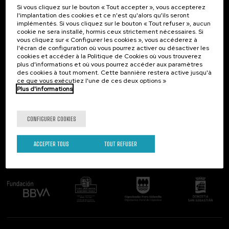
Si vous cliquez sur le bouton « Tout accepter », vous accepterez
Contact
Intéressant...
l'implantation des cookies et ce n'est qu'alors qu'ils seront
implémentés. Si vous cliquez sur le bouton « Tout refuser », aucun
Palacio Miramar
Activités précédentes
cookie ne sera installé, hormis ceux strictement nécessaires. Si
Paseo de Miraconcha, 48
vous cliquez sur « Configurer les cookies », vous accéderez à
20007 Donostia / San Sebastián
l'écran de configuration où vous pourrez activer ou désactiver les
Gipuzkoa, Spain
cookies et accéder à la Politique de Cookies où vous trouverez
plus d'informations et où vous pourrez accéder aux paramètres
Contactez-nous!
des cookies à tout moment. Cette bannière restera active jusqu'à
ce que vous exécutiez l'une de ces deux options »
Plus d'informations
Suivez-nous
CONFIGURER COOKIES
ACCEPTER TOUS
TOUT REFUSER
Comité organisateur