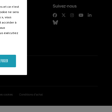
.
Suivez-nous
es et ce n'est
cookie ne sera
entes
 », vous
et accéder à
 aux
ous exécutiez
EFUSER
des cookies
Conditions d'achat