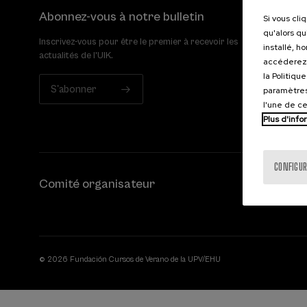
Abonnez-vous à notre bulletin
Si vous cli
qu'alors qu
Inscrivez-vous pour être le premier à recevoir les
installé, h
actualités de l'UIK.
accéderez 
la Politiqu
S'abonner
paramètres
l'une de c
Plus d'info
CONFIGUR
Comité organisateur
© 2026 Fundación Cursos de Verano de la UPV/EHU