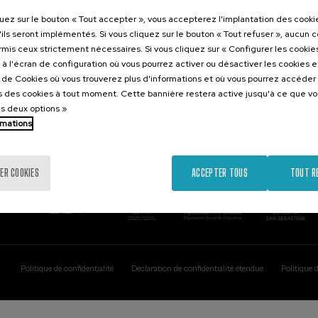
Contact
Intéressant..
quez sur le bouton « Tout accepter », vous accepterez l'implantation des cooki
'ils seront implémentés. Si vous cliquez sur le bouton « Tout refuser », aucun 
Palacio Miramar
Activités précéd
ormis ceux strictement nécessaires. Si vous cliquez sur « Configurer les cookies
Paseo de Miraconcha, 48
à l'écran de configuration où vous pourrez activer ou désactiver les cookies 
20007 Donostia / San Sebastián
e de Cookies où vous trouverez plus d'informations et où vous pourrez accéder
Gipuzkoa, Spain
 des cookies à tout moment. Cette bannière restera active jusqu'à ce que v
es deux options »
Contactez-nous!
rmations
ER COOKIES
ACCEPTER TOUS
TOUT R
Politique de confidentialité
Déclaration de confidentialité étendue
Politique 