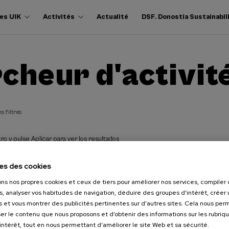
es UIK
Activités
Actualité
DSF. Donostia Sustainabil
cheur d'activit
s filtres
ro y pulse Aplicar para ver los resultados
es des cookies
ons nos propres cookies et ceux de tiers pour améliorer nos services, compile
s, analyser vos habitudes de navigation, déduire des groupes d’intérêt, créer u
s et vous montrer des publicités pertinentes sur d’autres sites. Cela nous pe
er le contenu que nous proposons et d’obtenir des informations sur les rubriq
’intérêt, tout en nous permettant d’améliorer le site Web et sa sécurité.