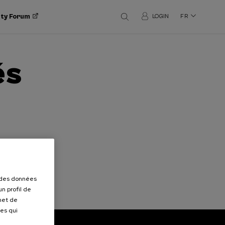
ity Forum
LOGIN
FR
és
r des données
n profil de
rmet de
ues qui