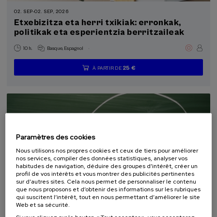
autoaprendizaje (2)
02. SEP
-
02. SEP, 2026
Etxebizitza eta herri txikiak: erronkak,
politikak eta esperientzia berritzaileak
Objectifs de développement durable
.
10 h.
Basque
Espagnol
25 €
À PARTIR DE
...
Dernières
Gratuit
Date
Liste
Période
places
passée
d'attente
d'inscription
terminée
Paramètres des cookies
Nous utilisons nos propres cookies et ceux de tiers pour améliorer
nos services, compiler des données statistiques, analyser vos
habitudes de navigation, déduire des groupes d’intérêt, créer un
profil de vos intérêts et vous montrer des publicités pertinentes
sur d’autres sites. Cela nous permet de personnaliser le contenu
COMMUNICATION
SOCIÉTÉ
LINGUISTIQUE ET LITTÉRATURE
que nous proposons et d’obtenir des informations sur les rubriques
qui suscitent l’intérêt, tout en nous permettant d’améliorer le site
COURS D'ÉTÉ
Web et sa sécurité.