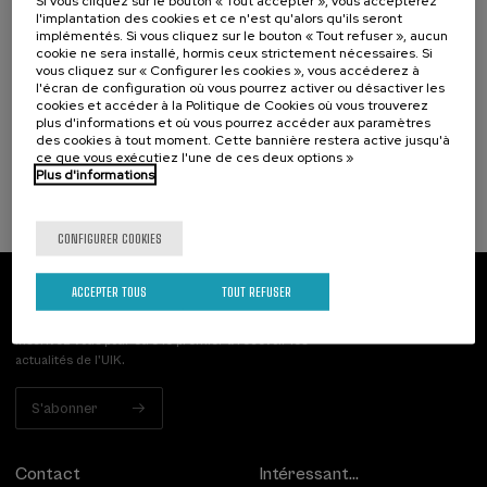
Si vous cliquez sur le bouton « Tout accepter », vous accepterez
18. SEP
-
19. SEP, 2026
l'implantation des cookies et ce n'est qu'alors qu'ils seront
Hizkuntza-arazoak dituzten haurren artean
implémentés. Si vous cliquez sur le bouton « Tout refuser », aucun
identifikatzen diren kategoriak eta profil
cookie ne sera installé, hormis ceux strictement nécessaires. Si
funtzionalak
vous cliquez sur « Configurer les cookies », vous accéderez à
l'écran de configuration où vous pourrez activer ou désactiver les
cookies et accéder à la Politique de Cookies où vous trouverez
.
20 h.
Basque
Espagnol
plus d'informations et où vous pourrez accéder aux paramètres
des cookies à tout moment. Cette bannière restera active jusqu'à
25 €
À PARTIR DE
ce que vous exécutiez l'une de ces deux options »
...
Dernières
Gratuit
Date
Liste
Période
places
passée
d'attente
d'inscription
Plus d'informations
terminée
CONFIGURER COOKIES
ACCEPTER TOUS
TOUT REFUSER
Abonnez-vous à notre bulletin
Inscrivez-vous pour être le premier à recevoir les
actualités de l'UIK.
S'abonner
Contact
Intéressant...