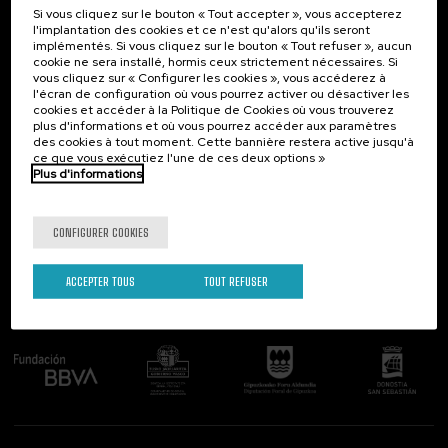
Si vous cliquez sur le bouton « Tout accepter », vous accepterez
Contact
Intéressant...
l'implantation des cookies et ce n'est qu'alors qu'ils seront
implémentés. Si vous cliquez sur le bouton « Tout refuser », aucun
Palacio Miramar
Activités précédentes
cookie ne sera installé, hormis ceux strictement nécessaires. Si
Paseo de Miraconcha, 48
vous cliquez sur « Configurer les cookies », vous accéderez à
20007 Donostia / San Sebastián
l'écran de configuration où vous pourrez activer ou désactiver les
Gipuzkoa, Spain
cookies et accéder à la Politique de Cookies où vous trouverez
plus d'informations et où vous pourrez accéder aux paramètres
Contactez-nous!
des cookies à tout moment. Cette bannière restera active jusqu'à
ce que vous exécutiez l'une de ces deux options »
Plus d'informations
Suivez-nous
CONFIGURER COOKIES
ACCEPTER TOUS
TOUT REFUSER
Comité organisateur