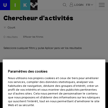
LOGIN
FR
Chercheur d'activités
Court
0 résultats
Effacer les filtres
Seleccione cualquier filtro y pulse Aplicar para ver los resultados
Paramètres des cookies
Abonnez-vous à notre bulletin
Nous utilisons nos propres cookies et ceux de tiers pour améliorer
nos services, compiler des données statistiques, analyser vos
Inscrivez-vous pour être le premier à recevoir les
habitudes de navigation, déduire des groupes d’intérêt, créer un
actualités de l'UIK.
profil de vos intérêts et vous montrer des publicités pertinentes
sur d’autres sites. Cela nous permet de personnaliser le contenu
que nous proposons et d’obtenir des informations sur les rubriques
S'abonner
qui suscitent l’intérêt, tout en nous permettant d’améliorer le site
Web et sa sécurité.