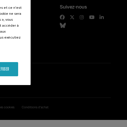
.
Suivez-nous
es et ce n'est
cookie ne sera
entes
 », vous
et accéder à
 aux
ous exécutiez
EFUSER
des cookies
Conditions d'achat