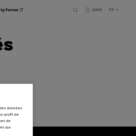
ity Forum
LOGIN
FR
és
r des données
n profil de
rmet de
ues qui