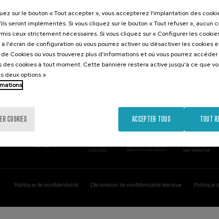
Contact
Intéressant..
quez sur le bouton « Tout accepter », vous accepterez l'implantation des cooki
'ils seront implémentés. Si vous cliquez sur le bouton « Tout refuser », aucun 
Palacio Miramar
Activités précéd
ormis ceux strictement nécessaires. Si vous cliquez sur « Configurer les cookies
Paseo de Miraconcha, 48
à l'écran de configuration où vous pourrez activer ou désactiver les cookies 
20007 Donostia / San Sebastián
e de Cookies où vous trouverez plus d'informations et où vous pourrez accéder
Gipuzkoa, Spain
 des cookies à tout moment. Cette bannière restera active jusqu'à ce que v
es deux options »
Contactez-nous!
rmations
ER COOKIES
ACCEPTER TOUS
TOUT R
Politique de confidentialité
Déclaration de confidentialité étendue
Politique 