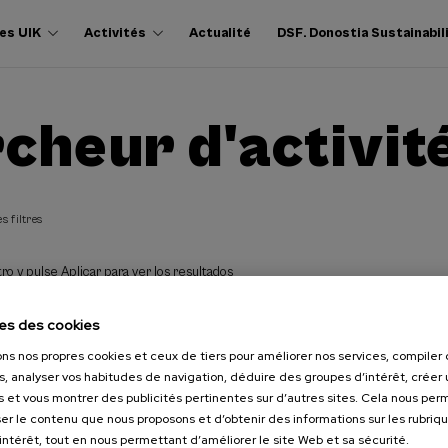
es UIK
Activités
Actualité
DSF. Donostia Sustainabil
cheur d'activit
s filtres
ro y pulse Aplicar para ver los resultados
es des cookies
ons nos propres cookies et ceux de tiers pour améliorer nos services, compile
s, analyser vos habitudes de navigation, déduire des groupes d’intérêt, créer u
s et vous montrer des publicités pertinentes sur d’autres sites. Cela nous pe
er le contenu que nous proposons et d’obtenir des informations sur les rubriq
’intérêt, tout en nous permettant d’améliorer le site Web et sa sécurité.