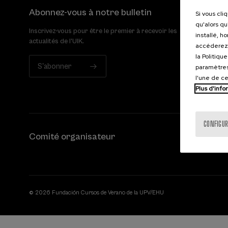
Abonnez-vous à notre bulletin
Si vous cli
qu'alors qu
Inscrivez-vous pour être le premier à recevoir les
installé, h
actualités de l'UIK.
accéderez 
la Politiqu
S'abonner
paramètres
l'une de c
Plus d'info
CONFIGUR
Comité organisateur
© 2026 Fundación Cursos de Verano de la UPV/EHU