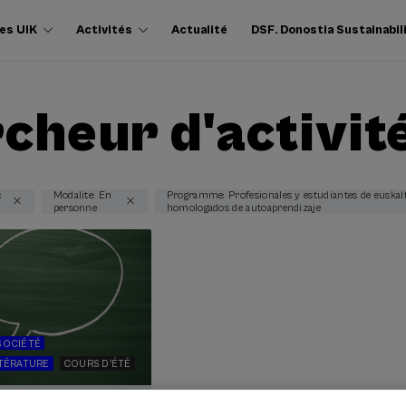
es UIK
Activités
Actualité
DSF. Donostia Sustainabil
cheur d'activit
:
Modalite: En
Programme: Profesionales y estudiantes de euskalt
personne
homologados de autoaprendizaje
SOCIÉTÉ
TTÉRATURE
COURS D'ÉTÉ