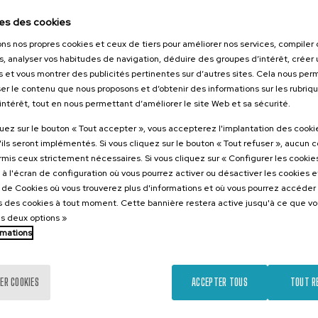
026
es des cookies
arazoak
ons nos propres cookies et ceux de tiers pour améliorer nos services, compile
aurren artean
s, analyser vos habitudes de navigation, déduire des groupes d’intérêt, créer u
zen diren
s et vous montrer des publicités pertinentes sur d’autres sites. Cela nous pe
eta profil
er le contenu que nous proposons et d’obtenir des informations sur les rubriq
ak
’intérêt, tout en nous permettant d’améliorer le site Web et sa sécurité.
.
e
Espagnol
quez sur le bouton « Tout accepter », vous accepterez l'implantation des cooki
'ils seront implémentés. Si vous cliquez sur le bouton « Tout refuser », aucun 
25 €
ARTIR DE
ormis ceux strictement nécessaires. Si vous cliquez sur « Configurer les cookies
...
Dernières
Gratuit
Date
Liste
Période
places
passée
d'attente
d'inscription
à l'écran de configuration où vous pourrez activer ou désactiver les cookies 
terminée
e de Cookies où vous trouverez plus d'informations et où vous pourrez accéder
 des cookies à tout moment. Cette bannière restera active jusqu'à ce que v
es deux options »
rmations
ER COOKIES
ACCEPTER TOUS
TOUT R