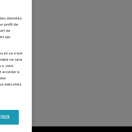
r des données
n profil de
rmet de
ues qui
es et ce n'est
cookie ne sera
 », vous
et accéder à
 aux
ous exécutiez
EFUSER