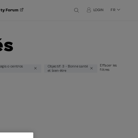
ity Forum
LOGIN
FR
és
Effacer les
egis o centros
Objectif: 3 - Bonne santé
filtres
et bien-être