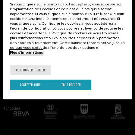
Si vous cliquez sur le bouton « Tout accepter », vous accepterez
Contact
Intéressant...
l'implantation des cookies et ce n'est qu'alors qu'ils seront
implémentés. Si vous cliquez sur le bouton « Tout refuser », aucun
Palacio Miramar
Activités précédentes
cookie ne sera installé, hormis ceux strictement nécessaires. Si
Paseo de Miraconcha, 48
vous cliquez sur « Configurer les cookies », vous accéderez à
20007 Donostia / San Sebastián
l'écran de configuration où vous pourrez activer ou désactiver les
Gipuzkoa, Spain
cookies et accéder à la Politique de Cookies où vous trouverez
plus d'informations et où vous pourrez accéder aux paramètres
Contactez-nous!
des cookies à tout moment. Cette bannière restera active jusqu'à
ce que vous exécutiez l'une de ces deux options »
Plus d'informations
Suivez-nous
CONFIGURER COOKIES
ACCEPTER TOUS
TOUT REFUSER
Comité organisateur