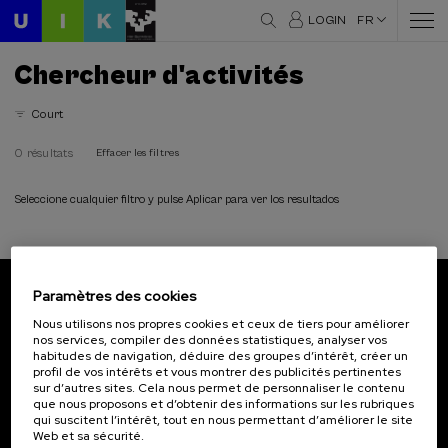
LOGIN
FR
Chercheur d'activités
Court
0 résultats
Effacer les filtres
Seleccione cualquier filtro y pulse Aplicar para ver los resultados
Paramètres des cookies
Abonnez-vous à notre bulletin
Nous utilisons nos propres cookies et ceux de tiers pour améliorer
nos services, compiler des données statistiques, analyser vos
Inscrivez-vous pour être le premier à recevoir les
habitudes de navigation, déduire des groupes d’intérêt, créer un
actualités de l'UIK.
profil de vos intérêts et vous montrer des publicités pertinentes
sur d’autres sites. Cela nous permet de personnaliser le contenu
que nous proposons et d’obtenir des informations sur les rubriques
S'abonner
qui suscitent l’intérêt, tout en nous permettant d’améliorer le site
Web et sa sécurité.