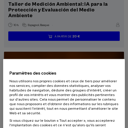
Programmes spéciaux
Taller de Medición Ambiental: IA para la
Protección y Evaluación del Medio
Cursos para Tod@s (1)
Ambiente
.
10 h.
Espagnol
Basque
Objectifs de développement durable
20 €
À PARTIR DE
...
Dernières
Gratuit
Date
Liste
Période
places
passée
d'attente
d'inscription
terminée
Paramètres des cookies
Nous utilisons nos propres cookies et ceux de tiers pour améliorer
nos services, compiler des données statistiques, analyser vos
habitudes de navigation, déduire des groupes d’intérêt, créer un
profil de vos intérêts et vous montrer des publicités pertinentes
sur d’autres sites. Cela nous permet de personnaliser le contenu
que nous proposons et d’obtenir des informations sur les rubriques
qui suscitent l’intérêt, tout en nous permettant d’améliorer le site
Web et sa sécurité.
SOCIÉTÉ
DURABILITÉ
DSF
COURS D'ÉTÉ
Si vous cliquez sur le bouton « Tout accepter », vous accepterez
l'implantation des cookies et ce n'est qu'alors qu'ils seront
15. SEP
-
15. SEP, 2026