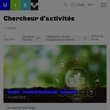
LOGIN
FR
Chercheur d'activités
Court
2
Effacer les
Domaine:
Objectif: 15 - Vie des
résultats
filtres
Société
écosystèmes terrestres
Domaines thématiques
Société (2)
Modalité
En personne (2)
Cours en ligne en direct (1)
Type d'activité
SOCIÉTÉ
SCIENCE ET TECHNOLOGIE
DURABILITÉ
DSF
DSF (2)
COURS D'ÉTÉ
Cours d'été (2)
09. SEP
-
09. SEP, 2026