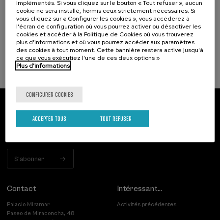
implémentés. Si vous cliquez sur le bouton « Tout refuser », aucun
Incendios forestales ¿cómo afrontarlos? II
cookie ne sera installé, hormis ceux strictement nécessaires. Si
vous cliquez sur « Configurer les cookies », vous accéderez à
.
10 h.
Espagnol
l'écran de configuration où vous pourrez activer ou désactiver les
cookies et accéder à la Politique de Cookies où vous trouverez
plus d'informations et où vous pourrez accéder aux paramètres
25 €
À PARTIR DE
...
Dernières
Gratuit
Date
Liste
Période
des cookies à tout moment. Cette bannière restera active jusqu'à
places
passée
d'attente
d'inscription
ce que vous exécutiez l'une de ces deux options »
terminée
Plus d'informations
CONFIGURER COOKIES
Abonnez-vous à notre bulletin
ACCEPTER TOUS
TOUT REFUSER
Inscrivez-vous pour être le premier à recevoir les
actualités de l'UIK.
S'abonner
Contact
Intéressant...
Palacio Miramar
Activités précédentes
Paseo de Miraconcha, 48