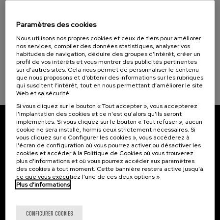
02. SEP
-
02. SEP, 2026
Elkar (1)
Etxebizitza eta herri txikiak: erronkak,
politikak eta esperientzia berritzaileak
Paramètres des cookies
Objectifs de développement durable
Nous utilisons nos propres cookies et ceux de tiers pour améliorer
.
10 h.
Basque
Espagnol
nos services, compiler des données statistiques, analyser vos
habitudes de navigation, déduire des groupes d’intérêt, créer un
25 €
À PARTIR DE
profil de vos intérêts et vous montrer des publicités pertinentes
...
Dernières
Gratuit
Date
Liste
Période
sur d’autres sites. Cela nous permet de personnaliser le contenu
places
passée
d'attente
d'inscription
terminée
que nous proposons et d’obtenir des informations sur les rubriques
qui suscitent l’intérêt, tout en nous permettant d’améliorer le site
Web et sa sécurité.
Si vous cliquez sur le bouton « Tout accepter », vous accepterez
l'implantation des cookies et ce n'est qu'alors qu'ils seront
implémentés. Si vous cliquez sur le bouton « Tout refuser », aucun
Abonnez-vous à notre bulletin
cookie ne sera installé, hormis ceux strictement nécessaires. Si
vous cliquez sur « Configurer les cookies », vous accéderez à
l'écran de configuration où vous pourrez activer ou désactiver les
Inscrivez-vous pour être le premier à recevoir les
cookies et accéder à la Politique de Cookies où vous trouverez
actualités de l'UIK.
plus d'informations et où vous pourrez accéder aux paramètres
des cookies à tout moment. Cette bannière restera active jusqu'à
S'abonner
ce que vous exécutiez l'une de ces deux options »
Plus d'informations
Contact
Intéressant...
CONFIGURER COOKIES