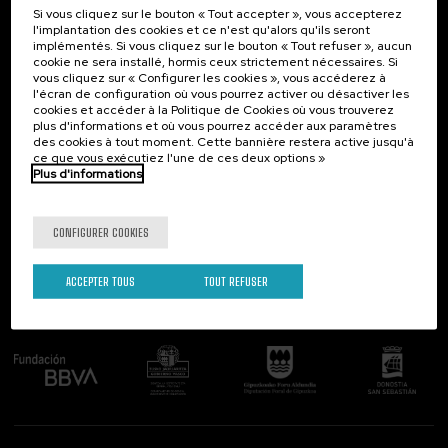
Si vous cliquez sur le bouton « Tout accepter », vous accepterez
Contact
Intéressant...
l'implantation des cookies et ce n'est qu'alors qu'ils seront
implémentés. Si vous cliquez sur le bouton « Tout refuser », aucun
Palacio Miramar
Activités précédentes
cookie ne sera installé, hormis ceux strictement nécessaires. Si
Paseo de Miraconcha, 48
vous cliquez sur « Configurer les cookies », vous accéderez à
20007 Donostia / San Sebastián
l'écran de configuration où vous pourrez activer ou désactiver les
Gipuzkoa, Spain
cookies et accéder à la Politique de Cookies où vous trouverez
plus d'informations et où vous pourrez accéder aux paramètres
Contactez-nous!
des cookies à tout moment. Cette bannière restera active jusqu'à
ce que vous exécutiez l'une de ces deux options »
Plus d'informations
Suivez-nous
CONFIGURER COOKIES
ACCEPTER TOUS
TOUT REFUSER
Comité organisateur