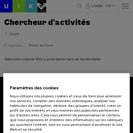
LOGIN
FR
Chercheur d'activités
Court
0 résultats
Effacer les filtres
Seleccione cualquier filtro y pulse Aplicar para ver los resultados
Paramètres des cookies
Abonnez-vous à notre bulletin
Nous utilisons nos propres cookies et ceux de tiers pour améliorer
nos services, compiler des données statistiques, analyser vos
Inscrivez-vous pour être le premier à recevoir les
habitudes de navigation, déduire des groupes d’intérêt, créer un
actualités de l'UIK.
profil de vos intérêts et vous montrer des publicités pertinentes
sur d’autres sites. Cela nous permet de personnaliser le contenu
que nous proposons et d’obtenir des informations sur les rubriques
S'abonner
qui suscitent l’intérêt, tout en nous permettant d’améliorer le site
Web et sa sécurité.