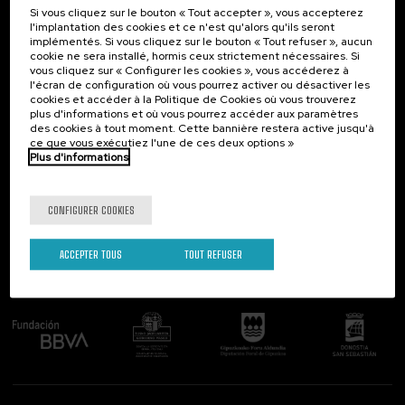
Si vous cliquez sur le bouton « Tout accepter », vous accepterez
Contact
Intéressant...
l'implantation des cookies et ce n'est qu'alors qu'ils seront
implémentés. Si vous cliquez sur le bouton « Tout refuser », aucun
Palacio Miramar
Activités précédentes
cookie ne sera installé, hormis ceux strictement nécessaires. Si
Paseo de Miraconcha, 48
vous cliquez sur « Configurer les cookies », vous accéderez à
20007 Donostia / San Sebastián
l'écran de configuration où vous pourrez activer ou désactiver les
Gipuzkoa, Spain
cookies et accéder à la Politique de Cookies où vous trouverez
plus d'informations et où vous pourrez accéder aux paramètres
Contactez-nous!
des cookies à tout moment. Cette bannière restera active jusqu'à
ce que vous exécutiez l'une de ces deux options »
Plus d'informations
Suivez-nous
CONFIGURER COOKIES
ACCEPTER TOUS
TOUT REFUSER
Comité organisateur