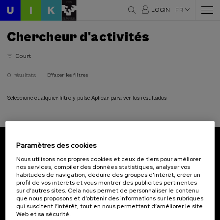
LOGIN
FR
Chercheur d'activités
Court
0 résultats
Effacer les filtres
Seleccione cualquier filtro y pulse Aplicar para ver los resultados
Paramètres des cookies
Abonnez-vous à notre bulletin
Nous utilisons nos propres cookies et ceux de tiers pour améliorer
nos services, compiler des données statistiques, analyser vos
Inscrivez-vous pour être le premier à recevoir les
habitudes de navigation, déduire des groupes d’intérêt, créer un
actualités de l'UIK.
profil de vos intérêts et vous montrer des publicités pertinentes
sur d’autres sites. Cela nous permet de personnaliser le contenu
que nous proposons et d’obtenir des informations sur les rubriques
S'abonner
qui suscitent l’intérêt, tout en nous permettant d’améliorer le site
Web et sa sécurité.