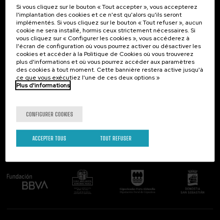
Si vous cliquez sur le bouton « Tout accepter », vous accepterez
Contact
Intéressant...
l'implantation des cookies et ce n'est qu'alors qu'ils seront
implémentés. Si vous cliquez sur le bouton « Tout refuser », aucun
Palacio Miramar
Activités précédentes
cookie ne sera installé, hormis ceux strictement nécessaires. Si
Paseo de Miraconcha, 48
vous cliquez sur « Configurer les cookies », vous accéderez à
20007 Donostia / San Sebastián
l'écran de configuration où vous pourrez activer ou désactiver les
Gipuzkoa, Spain
cookies et accéder à la Politique de Cookies où vous trouverez
plus d'informations et où vous pourrez accéder aux paramètres
Contactez-nous!
des cookies à tout moment. Cette bannière restera active jusqu'à
ce que vous exécutiez l'une de ces deux options »
Plus d'informations
Suivez-nous
CONFIGURER COOKIES
ACCEPTER TOUS
TOUT REFUSER
Comité organisateur