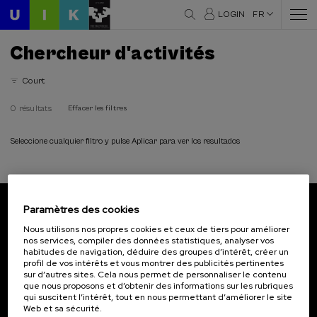
LOGIN
FR
Chercheur d'activités
Court
0 résultats
Effacer les filtres
Seleccione cualquier filtro y pulse Aplicar para ver los resultados
Paramètres des cookies
Abonnez-vous à notre bulletin
Nous utilisons nos propres cookies et ceux de tiers pour améliorer
nos services, compiler des données statistiques, analyser vos
Inscrivez-vous pour être le premier à recevoir les
habitudes de navigation, déduire des groupes d’intérêt, créer un
actualités de l'UIK.
profil de vos intérêts et vous montrer des publicités pertinentes
sur d’autres sites. Cela nous permet de personnaliser le contenu
que nous proposons et d’obtenir des informations sur les rubriques
S'abonner
qui suscitent l’intérêt, tout en nous permettant d’améliorer le site
Web et sa sécurité.