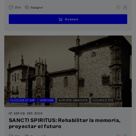
.
20 h.
Espagnol
Gratuit
...
Dernières
Gratuit
Date
Liste
Période
places
passée
d'attente
d'inscription
terminée
CULTURE ET ART
HISTOIRE
ACTIVITÉ GRATUITE
COURS D'ÉTÉ
07. SEP
-
08. SEP, 2026
SANCTI SPIRITUS: Rehabilitar la memoria,
proyectar el futuro
.