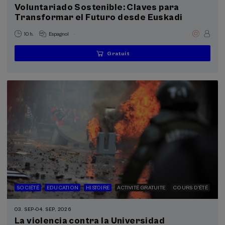
Voluntariado Sostenible: Claves para
Transformar el Futuro desde Euskadi
Type d'activité
.
Activité gratuite (7)
10 h.
Espagnol
Gratuit
...
Dernières
Gratuit
Date
Liste
Période
Programmes spéciaux
places
passée
d'attente
d'inscription
terminée
Donostia Kultura (2)
Objectifs de développement durable
SOCIÉTÉ
EDUCATION
HISTOIRE
ACTIVITÉ GRATUITE
COURS D'ÉTÉ
03. SEP
-
04. SEP, 2026
La violencia contra la Universidad