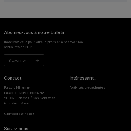
terminée
Abonnez-vous à notre bulletin
Inscrivez-vous pour être le premier à recevoir les
actualités de l'UIK.
S'abonner
Contact
Intéressant...
Palacio Miramar
Activités précédentes
Paseo de Miraconcha, 48
20007 Donostia / San Sebastián
Gipuzkoa, Spain
Contactez-nous!
Suivez-nous