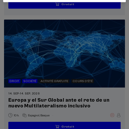
Gratuit
...
Dernières
Gratuit
Date
Liste
Période
places
passée
d'attente
d'inscription
terminée
DROIT
SOCIÉTÉ
ACTIVITÉ GRATUITE
COURS D'ÉTÉ
14. SEP
-
14. SEP, 2026
Europa y el Sur Global ante el reto de un
nuevo Multilateralismo inclusivo
.
10 h.
Espagnol
Basque
Gratuit
...
Dernières
Gratuit
Date
Liste
Période