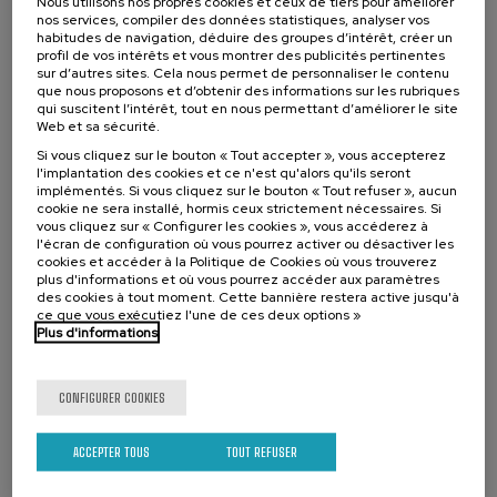
Nous utilisons nos propres cookies et ceux de tiers pour améliorer
nos services, compiler des données statistiques, analyser vos
Gratuit
...
Dernières
Gratuit
Date
Liste
Période
habitudes de navigation, déduire des groupes d’intérêt, créer un
places
passée
d'attente
d'inscription
profil de vos intérêts et vous montrer des publicités pertinentes
terminée
sur d’autres sites. Cela nous permet de personnaliser le contenu
que nous proposons et d’obtenir des informations sur les rubriques
qui suscitent l’intérêt, tout en nous permettant d’améliorer le site
Web et sa sécurité.
Si vous cliquez sur le bouton « Tout accepter », vous accepterez
l'implantation des cookies et ce n'est qu'alors qu'ils seront
implémentés. Si vous cliquez sur le bouton « Tout refuser », aucun
cookie ne sera installé, hormis ceux strictement nécessaires. Si
vous cliquez sur « Configurer les cookies », vous accéderez à
l'écran de configuration où vous pourrez activer ou désactiver les
cookies et accéder à la Politique de Cookies où vous trouverez
plus d'informations et où vous pourrez accéder aux paramètres
des cookies à tout moment. Cette bannière restera active jusqu'à
ce que vous exécutiez l'une de ces deux options »
SOCIÉTÉ
VIEILLISSEMENT
ACTIVITÉ GRATUITE
COURS D'ÉTÉ
Plus d'informations
14. SEP
-
14. SEP, 2026
Estudios longitudinales: contribuciones
CONFIGURER COOKIES
para el abordaje de los retos del
envejecimiento
ACCEPTER TOUS
TOUT REFUSER
.
10 h.
Espagnol