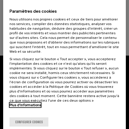
03. SEP
-
04. SEP, 2026
Objectifs de développement durable
La violencia contra la Universidad
Paramètres des cookies
4 - Éducation de qualité (1)
.
20 h.
Espagnol
Nous utilisons nos propres cookies et ceux de tiers pour améliorer
nos services, compiler des données statistiques, analyser vos
habitudes de navigation, déduire des groupes d’intérêt, créer un
Gratuit
...
Dernières
Gratuit
Date
Liste
Période
profil de vos intérêts et vous montrer des publicités pertinentes
places
passée
d'attente
d'inscription
sur d’autres sites. Cela nous permet de personnaliser le contenu
terminée
que nous proposons et d’obtenir des informations sur les rubriques
qui suscitent l’intérêt, tout en nous permettant d’améliorer le site
Web et sa sécurité.
Si vous cliquez sur le bouton « Tout accepter », vous accepterez
l'implantation des cookies et ce n'est qu'alors qu'ils seront
implémentés. Si vous cliquez sur le bouton « Tout refuser », aucun
Abonnez-vous à notre bulletin
cookie ne sera installé, hormis ceux strictement nécessaires. Si
vous cliquez sur « Configurer les cookies », vous accéderez à
Inscrivez-vous pour être le premier à recevoir les
l'écran de configuration où vous pourrez activer ou désactiver les
actualités de l'UIK.
cookies et accéder à la Politique de Cookies où vous trouverez
plus d'informations et où vous pourrez accéder aux paramètres
des cookies à tout moment. Cette bannière restera active jusqu'à
S'abonner
ce que vous exécutiez l'une de ces deux options »
Plus d'informations
Contact
Intéressant...
CONFIGURER COOKIES
Palacio Miramar
Activités précédentes