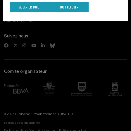
Paseo de Miraconcha, 48
20007 Donostia / San Sebastián
ACCEPTER TOUS
TOUT REFUSER
Gipuzkoa, Spain
Contactez-nous!
Suivez-nous
Comité organisateur
© 2026 Fundación Cursos de Verano de la UPV/EHU
Politique de confidentialité
Déclaration de confidentialité étendue
Politique des cookies