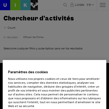
LOGIN
FR
Chercheur d'activités
Court
0 résultats
Effacer les filtres
Seleccione cualquier filtro y pulse Aplicar para ver los resultados
Paramètres des cookies
Abonnez-vous à notre bulletin
Nous utilisons nos propres cookies et ceux de tiers pour améliorer
nos services, compiler des données statistiques, analyser vos
Inscrivez-vous pour être le premier à recevoir les
habitudes de navigation, déduire des groupes d’intérêt, créer un
actualités de l'UIK.
profil de vos intérêts et vous montrer des publicités pertinentes
sur d’autres sites. Cela nous permet de personnaliser le contenu
que nous proposons et d’obtenir des informations sur les rubriques
S'abonner
qui suscitent l’intérêt, tout en nous permettant d’améliorer le site
Web et sa sécurité.