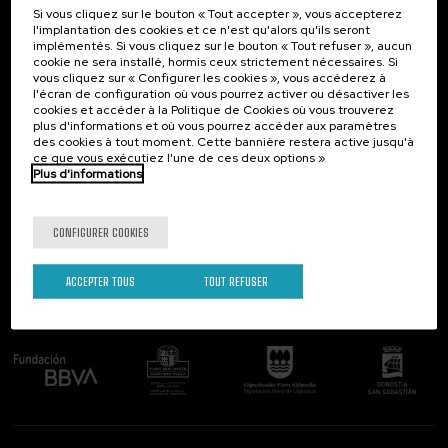
Si vous cliquez sur le bouton « Tout accepter », vous accepterez
Contact
Intéressant...
l'implantation des cookies et ce n'est qu'alors qu'ils seront
implémentés. Si vous cliquez sur le bouton « Tout refuser », aucun
Palacio Miramar
Activités précédentes
cookie ne sera installé, hormis ceux strictement nécessaires. Si
Paseo de Miraconcha, 48
vous cliquez sur « Configurer les cookies », vous accéderez à
20007 Donostia / San Sebastián
l'écran de configuration où vous pourrez activer ou désactiver les
Gipuzkoa, Spain
cookies et accéder à la Politique de Cookies où vous trouverez
plus d'informations et où vous pourrez accéder aux paramètres
Contactez-nous!
des cookies à tout moment. Cette bannière restera active jusqu'à
ce que vous exécutiez l'une de ces deux options »
Plus d'informations
Suivez-nous
CONFIGURER COOKIES
ACCEPTER TOUS
TOUT REFUSER
Comité organisateur