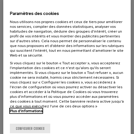
07. SEP
-
08. SEP, 2026
Visibilizando el duelo gestacional, perinatal
Paramètres des cookies
y neonatal
Nous utilisons nos propres cookies et ceux de tiers pour améliorer
nos services, compiler des données statistiques, analyser vos
.
20 h.
Espagnol
Basque
habitudes de navigation, déduire des groupes d’intérêt, créer un
profil de vos intérêts et vous montrer des publicités pertinentes
22 €
À PARTIR DE
sur d’autres sites. Cela nous permet de personnaliser le contenu
...
Dernières
Gratuit
Date
Liste
Période
que nous proposons et d’obtenir des informations sur les rubriques
places
passée
d'attente
d'inscription
terminée
qui suscitent l’intérêt, tout en nous permettant d’améliorer le site
Web et sa sécurité.
Si vous cliquez sur le bouton « Tout accepter », vous accepterez
l'implantation des cookies et ce n'est qu'alors qu'ils seront
implémentés. Si vous cliquez sur le bouton « Tout refuser », aucun
cookie ne sera installé, hormis ceux strictement nécessaires. Si
vous cliquez sur « Configurer les cookies », vous accéderez à
l'écran de configuration où vous pourrez activer ou désactiver les
cookies et accéder à la Politique de Cookies où vous trouverez
plus d'informations et où vous pourrez accéder aux paramètres
des cookies à tout moment. Cette bannière restera active jusqu'à
ce que vous exécutiez l'une de ces deux options »
Plus d'informations
SCIENCE ET TECHNOLOGIE
SANTÉ
LINGUISTIQUE ET LITTÉRATURE
COURS D'ÉTÉ
CONFIGURER COOKIES
11. SEP
-
11. SEP, 2026