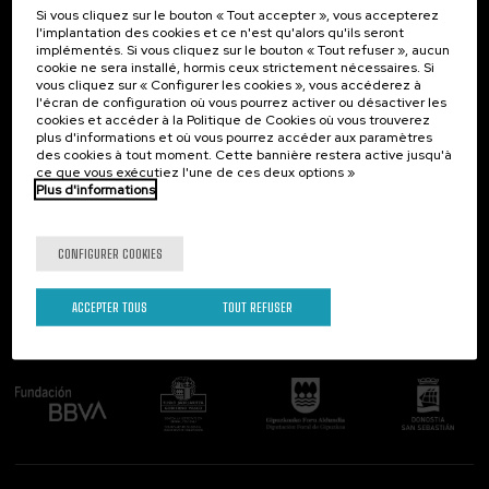
Si vous cliquez sur le bouton « Tout accepter », vous accepterez
Contact
Intéressant...
l'implantation des cookies et ce n'est qu'alors qu'ils seront
implémentés. Si vous cliquez sur le bouton « Tout refuser », aucun
Palacio Miramar
Activités précédentes
cookie ne sera installé, hormis ceux strictement nécessaires. Si
Paseo de Miraconcha, 48
vous cliquez sur « Configurer les cookies », vous accéderez à
20007 Donostia / San Sebastián
l'écran de configuration où vous pourrez activer ou désactiver les
Gipuzkoa, Spain
cookies et accéder à la Politique de Cookies où vous trouverez
plus d'informations et où vous pourrez accéder aux paramètres
Contactez-nous!
des cookies à tout moment. Cette bannière restera active jusqu'à
ce que vous exécutiez l'une de ces deux options »
Plus d'informations
Suivez-nous
CONFIGURER COOKIES
ACCEPTER TOUS
TOUT REFUSER
Comité organisateur