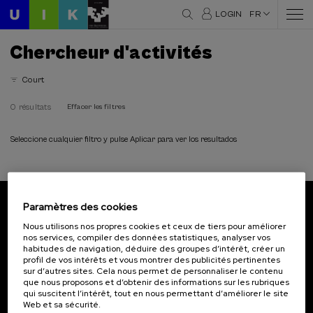
LOGIN
FR
Chercheur d'activités
Court
0 résultats
Effacer les filtres
Seleccione cualquier filtro y pulse Aplicar para ver los resultados
Paramètres des cookies
Abonnez-vous à notre bulletin
Nous utilisons nos propres cookies et ceux de tiers pour améliorer
nos services, compiler des données statistiques, analyser vos
Inscrivez-vous pour être le premier à recevoir les
habitudes de navigation, déduire des groupes d’intérêt, créer un
actualités de l'UIK.
profil de vos intérêts et vous montrer des publicités pertinentes
sur d’autres sites. Cela nous permet de personnaliser le contenu
que nous proposons et d’obtenir des informations sur les rubriques
S'abonner
qui suscitent l’intérêt, tout en nous permettant d’améliorer le site
Web et sa sécurité.