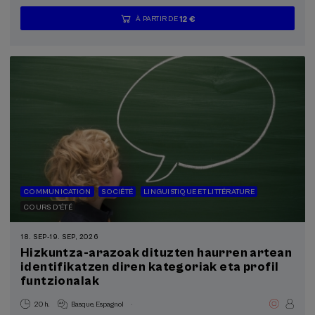
12 €
À PARTIR DE
...
Dernières
Gratuit
Date
Liste
Période
places
passée
d'attente
d'inscription
terminée
COMMUNICATION
SOCIÉTÉ
LINGUISTIQUE ET LITTÉRATURE
COURS D'ÉTÉ
18. SEP
-
19. SEP, 2026
Hizkuntza-arazoak dituzten haurren artean
identifikatzen diren kategoriak eta profil
funtzionalak
.
20 h.
Basque
Espagnol