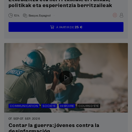
politikak eta esperientzia berritzaileak
.
10 h.
Basque
Espagnol
25 €
À PARTIR DE
...
Dernières
Gratuit
Date
Liste
Période
places
passée
d'attente
d'inscription
terminée
COMMUNICATION
SOCIÉTÉ
HISTOIRE
COURS D'ÉTÉ
07. SEP
-
07. SEP, 2026
Contar la guerra: jóvenes contra la
desinformación