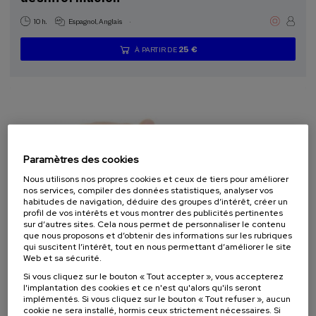
.
10 h.
Espagnol
Anglais
25 €
À PARTIR DE
...
Dernières
Gratuit
Date
Liste
Période
places
passée
d'attente
d'inscription
terminée
Paramètres des cookies
Nous utilisons nos propres cookies et ceux de tiers pour améliorer
nos services, compiler des données statistiques, analyser vos
habitudes de navigation, déduire des groupes d’intérêt, créer un
profil de vos intérêts et vous montrer des publicités pertinentes
sur d’autres sites. Cela nous permet de personnaliser le contenu
que nous proposons et d’obtenir des informations sur les rubriques
SANTÉ
PSYCHOLOGIE
COURS D'ÉTÉ
qui suscitent l’intérêt, tout en nous permettant d’améliorer le site
Web et sa sécurité.
07. SEP
-
08. SEP, 2026
Si vous cliquez sur le bouton « Tout accepter », vous accepterez
Visibilizando el duelo gestacional, perinatal
l'implantation des cookies et ce n'est qu'alors qu'ils seront
y neonatal
implémentés. Si vous cliquez sur le bouton « Tout refuser », aucun
cookie ne sera installé, hormis ceux strictement nécessaires. Si