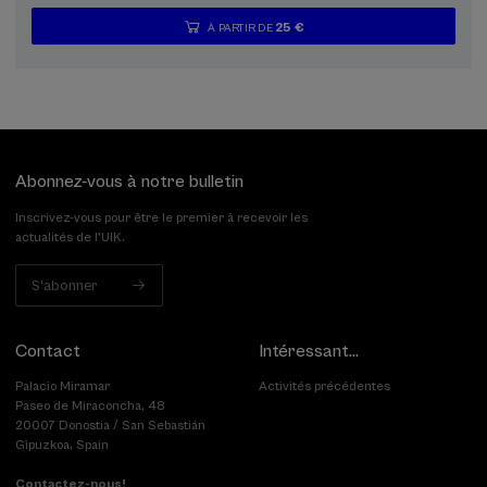
25 €
À PARTIR DE
...
Dernières
Gratuit
Date
Liste
Période
places
passée
d'attente
d'inscription
terminée
Abonnez-vous à notre bulletin
Inscrivez-vous pour être le premier à recevoir les
actualités de l'UIK.
S'abonner
Contact
Intéressant...
Palacio Miramar
Activités précédentes
Paseo de Miraconcha, 48
20007 Donostia / San Sebastián
Gipuzkoa, Spain
Contactez-nous!