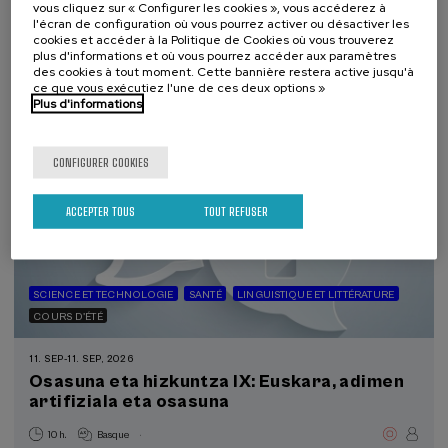
vous cliquez sur « Configurer les cookies », vous accéderez à
.
20 h.
Espagnol
Basque
l'écran de configuration où vous pourrez activer ou désactiver les
cookies et accéder à la Politique de Cookies où vous trouverez
22 €
À PARTIR DE
plus d'informations et où vous pourrez accéder aux paramètres
...
Dernières
Gratuit
Date
Liste
Période
places
passée
d'attente
d'inscription
des cookies à tout moment. Cette bannière restera active jusqu'à
terminée
ce que vous exécutiez l'une de ces deux options »
Plus d'informations
CONFIGURER COOKIES
ACCEPTER TOUS
TOUT REFUSER
SCIENCE ET TECHNOLOGIE
SANTÉ
LINGUISTIQUE ET LITTÉRATURE
COURS D'ÉTÉ
11. SEP
-
11. SEP, 2026
Osasuna eta hizkuntza IX: Euskara, adimen
artifiziala eta osasuna
.
10 h.
Basque