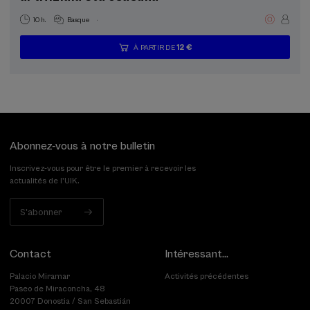
.
10 h.
Basque
12 €
À PARTIR DE
...
Dernières
Gratuit
Date
Liste
Période
places
passée
d'attente
d'inscription
terminée
Abonnez-vous à notre bulletin
Inscrivez-vous pour être le premier à recevoir les
actualités de l'UIK.
S'abonner
Contact
Intéressant...
Palacio Miramar
Activités précédentes
Paseo de Miraconcha, 48
20007 Donostia / San Sebastián