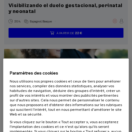
Visibilizando el duelo gestacional, perinatal
y neonatal
.
20 h.
Espagnol
Basque
22 €
À PARTIR DE
...
Dernières
Gratuit
Date
Liste
Période
places
passée
d'attente
d'inscription
terminée
Paramètres des cookies
Nous utilisons nos propres cookies et ceux de tiers pour améliorer
nos services, compiler des données statistiques, analyser vos
habitudes de navigation, déduire des groupes d’intérêt, créer un
profil de vos intérêts et vous montrer des publicités pertinentes
sur d’autres sites. Cela nous permet de personnaliser le contenu
que nous proposons et d’obtenir des informations sur les rubriques
DROIT
SOCIÉTÉ
SANTÉ
PSYCHOLOGIE
PHILOSOPHIE
qui suscitent l’intérêt, tout en nous permettant d’améliorer le site
COURS D'ÉTÉ
Web et sa sécurité.
Si vous cliquez sur le bouton « Tout accepter », vous accepterez
10. SEP
-
11. SEP, 2026
l'implantation des cookies et ce n'est qu'alors qu'ils seront
El acompañamiento e intervención en el
implémentés. Si vous cliquez sur le bouton « Tout refuser », aucun