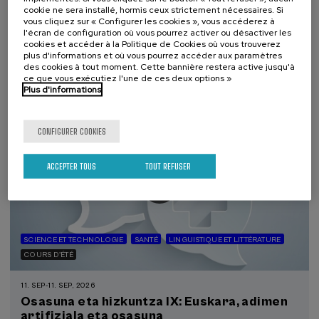
cookie ne sera installé, hormis ceux strictement nécessaires. Si
duelo: un compromiso social e Institucional
vous cliquez sur « Configurer les cookies », vous accéderez à
l'écran de configuration où vous pourrez activer ou désactiver les
.
20 h.
Espagnol
cookies et accéder à la Politique de Cookies où vous trouverez
plus d'informations et où vous pourrez accéder aux paramètres
22 €
des cookies à tout moment. Cette bannière restera active jusqu'à
À PARTIR DE
...
Dernières
Gratuit
Date
Liste
Période
ce que vous exécutiez l'une de ces deux options »
places
passée
d'attente
d'inscription
terminée
Plus d'informations
CONFIGURER COOKIES
ACCEPTER TOUS
TOUT REFUSER
SCIENCE ET TECHNOLOGIE
SANTÉ
LINGUISTIQUE ET LITTÉRATURE
COURS D'ÉTÉ
11. SEP
-
11. SEP, 2026
Osasuna eta hizkuntza IX: Euskara, adimen
artifiziala eta osasuna