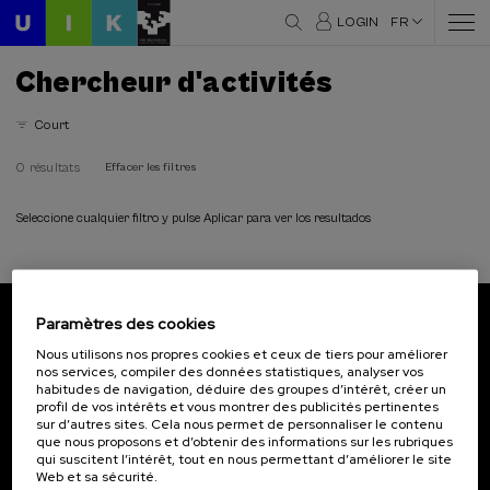
LOGIN
FR
Chercheur d'activités
Court
0 résultats
Effacer les filtres
Seleccione cualquier filtro y pulse Aplicar para ver los resultados
Paramètres des cookies
Abonnez-vous à notre bulletin
Nous utilisons nos propres cookies et ceux de tiers pour améliorer
nos services, compiler des données statistiques, analyser vos
Inscrivez-vous pour être le premier à recevoir les
habitudes de navigation, déduire des groupes d’intérêt, créer un
actualités de l'UIK.
profil de vos intérêts et vous montrer des publicités pertinentes
sur d’autres sites. Cela nous permet de personnaliser le contenu
que nous proposons et d’obtenir des informations sur les rubriques
S'abonner
qui suscitent l’intérêt, tout en nous permettant d’améliorer le site
Web et sa sécurité.