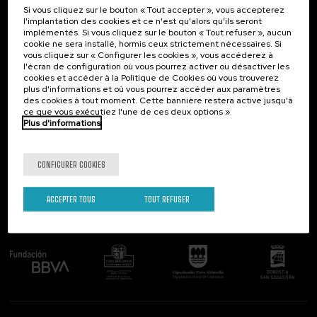
Si vous cliquez sur le bouton « Tout accepter », vous accepterez
Contact
Intéressant...
l'implantation des cookies et ce n'est qu'alors qu'ils seront
implémentés. Si vous cliquez sur le bouton « Tout refuser », aucun
Palacio Miramar
Activités précédentes
cookie ne sera installé, hormis ceux strictement nécessaires. Si
Paseo de Miraconcha, 48
vous cliquez sur « Configurer les cookies », vous accéderez à
20007 Donostia / San Sebastián
l'écran de configuration où vous pourrez activer ou désactiver les
Gipuzkoa, Spain
cookies et accéder à la Politique de Cookies où vous trouverez
plus d'informations et où vous pourrez accéder aux paramètres
Contactez-nous!
des cookies à tout moment. Cette bannière restera active jusqu'à
ce que vous exécutiez l'une de ces deux options »
Plus d'informations
Suivez-nous
CONFIGURER COOKIES
ACCEPTER TOUS
TOUT REFUSER
Comité organisateur