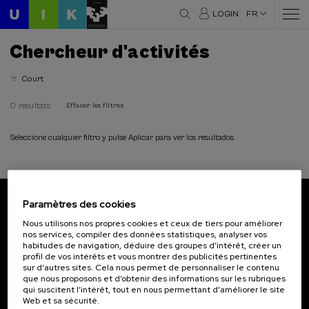
LOGIN
FR
Chercheur d'activités
Court
0 résultats
Effacer les filtres
Seleccione cualquier filtro y pulse Aplicar para ver los resultados
Paramètres des cookies
Abonnez-vous à notre bulletin
Nous utilisons nos propres cookies et ceux de tiers pour améliorer
nos services, compiler des données statistiques, analyser vos
Inscrivez-vous pour être le premier à recevoir les
habitudes de navigation, déduire des groupes d’intérêt, créer un
actualités de l'UIK.
profil de vos intérêts et vous montrer des publicités pertinentes
sur d’autres sites. Cela nous permet de personnaliser le contenu
que nous proposons et d’obtenir des informations sur les rubriques
S'abonner
qui suscitent l’intérêt, tout en nous permettant d’améliorer le site
Web et sa sécurité.