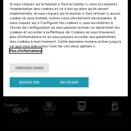
Si vous cliquez sur le bouton « Tout accepter », vous accepterez
Contact
Intéressant...
l'implantation des cookies et ce n'est qu'alors qu'ils seront
implémentés. Si vous cliquez sur le bouton « Tout refuser », aucun
Palacio Miramar
Activités précédentes
cookie ne sera installé, hormis ceux strictement nécessaires. Si
Paseo de Miraconcha, 48
vous cliquez sur « Configurer les cookies », vous accéderez à
20007 Donostia / San Sebastián
l'écran de configuration où vous pourrez activer ou désactiver les
Gipuzkoa, Spain
cookies et accéder à la Politique de Cookies où vous trouverez
plus d'informations et où vous pourrez accéder aux paramètres
Contactez-nous!
des cookies à tout moment. Cette bannière restera active jusqu'à
ce que vous exécutiez l'une de ces deux options »
Plus d'informations
Suivez-nous
CONFIGURER COOKIES
ACCEPTER TOUS
TOUT REFUSER
Comité organisateur