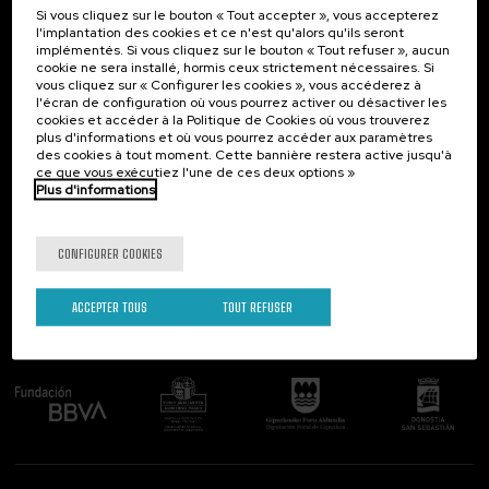
Si vous cliquez sur le bouton « Tout accepter », vous accepterez
Contact
Intéressant...
l'implantation des cookies et ce n'est qu'alors qu'ils seront
implémentés. Si vous cliquez sur le bouton « Tout refuser », aucun
Palacio Miramar
Activités précédentes
cookie ne sera installé, hormis ceux strictement nécessaires. Si
Paseo de Miraconcha, 48
vous cliquez sur « Configurer les cookies », vous accéderez à
20007 Donostia / San Sebastián
l'écran de configuration où vous pourrez activer ou désactiver les
Gipuzkoa, Spain
cookies et accéder à la Politique de Cookies où vous trouverez
plus d'informations et où vous pourrez accéder aux paramètres
Contactez-nous!
des cookies à tout moment. Cette bannière restera active jusqu'à
ce que vous exécutiez l'une de ces deux options »
Plus d'informations
Suivez-nous
CONFIGURER COOKIES
ACCEPTER TOUS
TOUT REFUSER
Comité organisateur