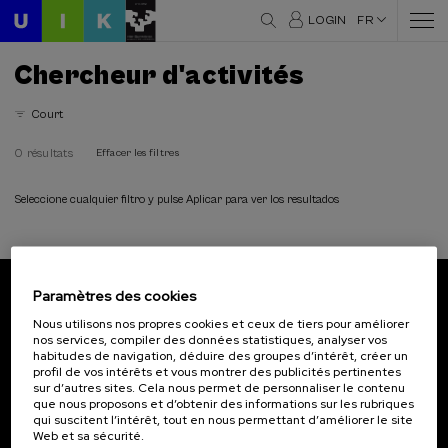
LOGIN
FR
Chercheur d'activités
Court
0 résultats
Effacer les filtres
Seleccione cualquier filtro y pulse Aplicar para ver los resultados
Paramètres des cookies
Abonnez-vous à notre bulletin
Nous utilisons nos propres cookies et ceux de tiers pour améliorer
nos services, compiler des données statistiques, analyser vos
Inscrivez-vous pour être le premier à recevoir les
habitudes de navigation, déduire des groupes d’intérêt, créer un
actualités de l'UIK.
profil de vos intérêts et vous montrer des publicités pertinentes
sur d’autres sites. Cela nous permet de personnaliser le contenu
que nous proposons et d’obtenir des informations sur les rubriques
S'abonner
qui suscitent l’intérêt, tout en nous permettant d’améliorer le site
Web et sa sécurité.