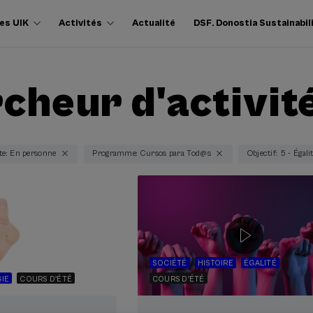
es UIK
Activités
Actualité
DSF. Donostia Sustainabil
cheur d'activit
te: En personne
Programme: Cursos para Tod@s
Objectif: 5 - Égali
SOCIÉTÉ
HISTOIRE
ÉGALITÉ
IE
COURS D'ÉTÉ
COURS D'ÉTÉ