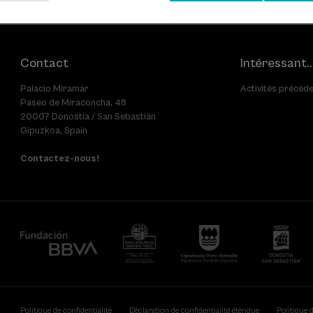
Contact
Intéressant..
Palacio Miramar
Activités précéd
Paseo de Miraconcha, 48
20007 Donostia / San Sebastián
Gipuzkoa, Spain
Contactez-nous!
Politique de confidentialité
Déclaration de confidentialité étendue
Politique 