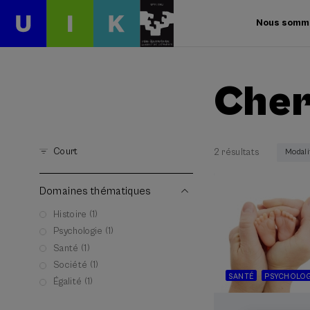
Nous somm
Cher
Court
2 résultats
Modali
Domaines thématiques
Histoire (1)
Psychologie (1)
Santé (1)
Société (1)
SANTÉ
PSYCHOLOG
Égalité (1)