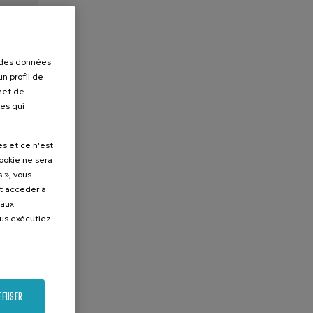
la
r des données
n profil de
rmet de
ues qui
es et ce n'est
cookie ne sera
 », vous
et accéder à
 aux
ous exécutiez
EFUSER