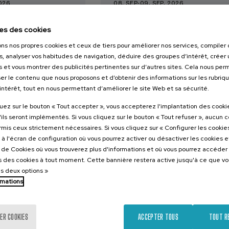
2026
08. SEP
-
09. SEP, 2026
o el duelo
Nuevos retos de la
es des cookies
, perinatal y
violencia machista: de 
victimización a la
ons nos propres cookies et ceux de tiers pour améliorer nos services, compile
reparación
s, analyser vos habitudes de navigation, déduire des groupes d’intérêt, créer u
s et vous montrer des publicités pertinentes sur d’autres sites. Cela nous pe
er le contenu que nous proposons et d’obtenir des informations sur les rubriq
.
.
nol
Basque
20 h.
Espagnol
Basque
’intérêt, tout en nous permettant d’améliorer le site Web et sa sécurité.
22 €
25 €
ARTIR DE
À PARTIR DE
quez sur le bouton « Tout accepter », vous accepterez l'implantation des cooki
...
Dernières
Gratuit
Date
Liste
Période
...
Dernières
Gratuit
Date
Liste
Période
places
passée
d'attente
d'inscription
places
passée
d'attente
d'inscription
'ils seront implémentés. Si vous cliquez sur le bouton « Tout refuser », aucun 
terminée
terminée
ormis ceux strictement nécessaires. Si vous cliquez sur « Configurer les cookies
à l'écran de configuration où vous pourrez activer ou désactiver les cookies 
e de Cookies où vous trouverez plus d'informations et où vous pourrez accéder
 des cookies à tout moment. Cette bannière restera active jusqu'à ce que v
es deux options »
rmations
ER COOKIES
ACCEPTER TOUS
TOUT R