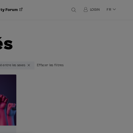
ity Forum
LOGIN
FR
és
té entre les sexes
Effacer les filtres