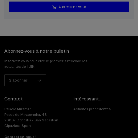
25 €
À PARTIR DE
...
Dernières
Gratuit
Date
Liste
Période
places
passée
d'attente
d'inscription
terminée
Abonnez-vous à notre bulletin
Inscrivez-vous pour être le premier à recevoir les
actualités de l'UIK.
S'abonner
Contact
Intéressant...
Palacio Miramar
Activités précédentes
Paseo de Miraconcha, 48
20007 Donostia / San Sebastián
Gipuzkoa, Spain
Contactez-nous!