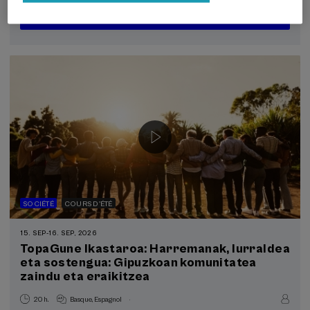
25 €
À PARTIR DE
...
Dernières
Gratuit
Date
Liste
Période
places
passée
d'attente
d'inscription
terminée
SOCIÉTÉ
COURS D'ÉTÉ
15. SEP
-
16. SEP, 2026
TopaGune Ikastaroa: Harremanak, lurraldea
eta sostengua: Gipuzkoan komunitatea
zaindu eta eraikitzea
.
20 h.
Basque
Espagnol