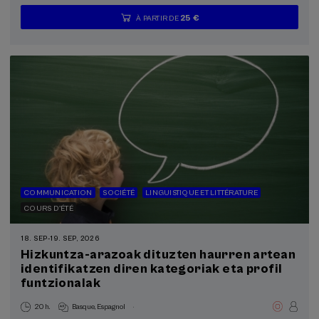
25 €
À PARTIR DE
...
Dernières
Gratuit
Date
Liste
Période
places
passée
d'attente
d'inscription
terminée
COMMUNICATION
SOCIÉTÉ
LINGUISTIQUE ET LITTÉRATURE
COURS D'ÉTÉ
18. SEP
-
19. SEP, 2026
Hizkuntza-arazoak dituzten haurren artean
identifikatzen diren kategoriak eta profil
funtzionalak
.
20 h.
Basque
Espagnol