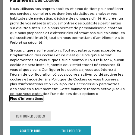
Paramètres des cookies
.
10 h.
Basque
Nous utilisons nos propres cookies et ceux de tiers pour améliorer
nos services, compiler des données statistiques, analyser vos
12 €
À PARTIR DE
...
Dernières
Gratuit
Date
Liste
Période
habitudes de navigation, déduire des groupes d’intérêt, créer un
places
passée
d'attente
d'inscription
profil de vos intérêts et vous montrer des publicités pertinentes
terminée
sur d’autres sites. Cela nous permet de personnaliser le contenu
que nous proposons et d’obtenir des informations sur les rubriques
qui suscitent l’intérêt, tout en nous permettant d’améliorer le site
Web et sa sécurité.
Si vous cliquez sur le bouton « Tout accepter », vous accepterez
l'implantation des cookies et ce n'est qu'alors qu'ils seront
implémentés. Si vous cliquez sur le bouton « Tout refuser », aucun
cookie ne sera installé, hormis ceux strictement nécessaires. Si
vous cliquez sur « Configurer les cookies », vous accéderez à
l'écran de configuration où vous pourrez activer ou désactiver les
cookies et accéder à la Politique de Cookies où vous trouverez
plus d'informations et où vous pourrez accéder aux paramètres
des cookies à tout moment. Cette bannière restera active jusqu'à
ce que vous exécutiez l'une de ces deux options »
DROIT
HISTOIRE
COURS D'ÉTÉ
Plus d'informations
11. SEP
-
12. SEP, 2026
Zuzenbide Piriniarra Bizkaian, nortasuna
CONFIGURER COOKIES
eta etorkizuna
ACCEPTER TOUS
TOUT REFUSER
.
- h.
Basque
Espagnol