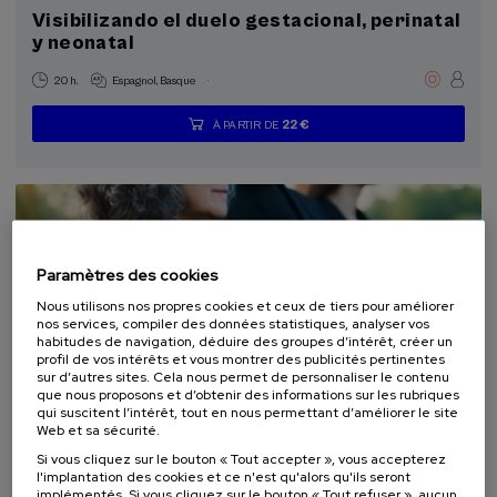
Visibilizando el duelo gestacional, perinatal
y neonatal
.
20 h.
Espagnol
Basque
22 €
À PARTIR DE
...
Dernières
Gratuit
Date
Liste
Période
places
passée
d'attente
d'inscription
terminée
Paramètres des cookies
Nous utilisons nos propres cookies et ceux de tiers pour améliorer
nos services, compiler des données statistiques, analyser vos
habitudes de navigation, déduire des groupes d’intérêt, créer un
profil de vos intérêts et vous montrer des publicités pertinentes
sur d’autres sites. Cela nous permet de personnaliser le contenu
que nous proposons et d’obtenir des informations sur les rubriques
DROIT
SOCIÉTÉ
SANTÉ
PSYCHOLOGIE
PHILOSOPHIE
qui suscitent l’intérêt, tout en nous permettant d’améliorer le site
COURS D'ÉTÉ
Web et sa sécurité.
Si vous cliquez sur le bouton « Tout accepter », vous accepterez
10. SEP
-
11. SEP, 2026
l'implantation des cookies et ce n'est qu'alors qu'ils seront
El acompañamiento e intervención en el
implémentés. Si vous cliquez sur le bouton « Tout refuser », aucun