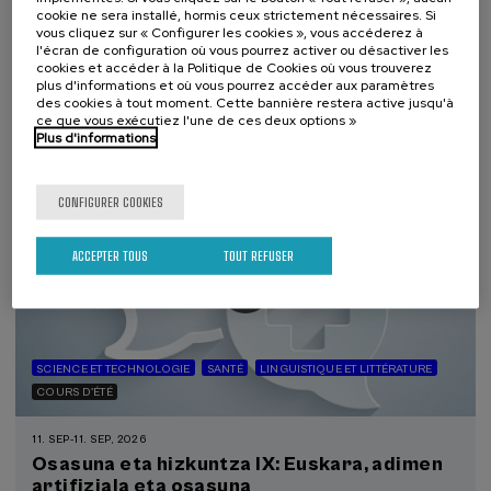
cookie ne sera installé, hormis ceux strictement nécessaires. Si
duelo: un compromiso social e Institucional
vous cliquez sur « Configurer les cookies », vous accéderez à
l'écran de configuration où vous pourrez activer ou désactiver les
.
20 h.
Espagnol
cookies et accéder à la Politique de Cookies où vous trouverez
plus d'informations et où vous pourrez accéder aux paramètres
22 €
des cookies à tout moment. Cette bannière restera active jusqu'à
À PARTIR DE
...
Dernières
Gratuit
Date
Liste
Période
ce que vous exécutiez l'une de ces deux options »
places
passée
d'attente
d'inscription
terminée
Plus d'informations
CONFIGURER COOKIES
ACCEPTER TOUS
TOUT REFUSER
SCIENCE ET TECHNOLOGIE
SANTÉ
LINGUISTIQUE ET LITTÉRATURE
COURS D'ÉTÉ
11. SEP
-
11. SEP, 2026
Osasuna eta hizkuntza IX: Euskara, adimen
artifiziala eta osasuna