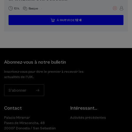
.
10 h.
Basque
12 €
À PARTIR DE
...
Dernières
Gratuit
Date
Liste
Période
places
passée
d'attente
d'inscription
terminée
Abonnez-vous à notre bulletin
Inscrivez-vous pour être le premier à recevoir les
actualités de l'UIK.
S'abonner
Contact
Intéressant...
Palacio Miramar
Activités précédentes
Paseo de Miraconcha, 48
20007 Donostia / San Sebastián