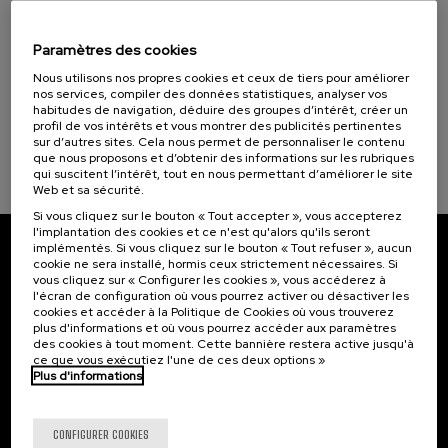
07. SEP
-
08. SEP, 2026
La Salud, un Compromiso con las Personas (1)
Visibilizando el duelo gestacional, perinatal
y neonatal
Paramètres des cookies
Objectifs de développement durable
Nous utilisons nos propres cookies et ceux de tiers pour améliorer
.
20 h.
Espagnol
Basque
nos services, compiler des données statistiques, analyser vos
habitudes de navigation, déduire des groupes d’intérêt, créer un
22 €
À PARTIR DE
profil de vos intérêts et vous montrer des publicités pertinentes
...
Dernières
Gratuit
Date
Liste
Période
sur d’autres sites. Cela nous permet de personnaliser le contenu
places
passée
d'attente
d'inscription
terminée
que nous proposons et d’obtenir des informations sur les rubriques
qui suscitent l’intérêt, tout en nous permettant d’améliorer le site
Web et sa sécurité.
Si vous cliquez sur le bouton « Tout accepter », vous accepterez
l'implantation des cookies et ce n'est qu'alors qu'ils seront
implémentés. Si vous cliquez sur le bouton « Tout refuser », aucun
Abonnez-vous à notre bulletin
cookie ne sera installé, hormis ceux strictement nécessaires. Si
vous cliquez sur « Configurer les cookies », vous accéderez à
l'écran de configuration où vous pourrez activer ou désactiver les
Inscrivez-vous pour être le premier à recevoir les
cookies et accéder à la Politique de Cookies où vous trouverez
actualités de l'UIK.
plus d'informations et où vous pourrez accéder aux paramètres
des cookies à tout moment. Cette bannière restera active jusqu'à
S'abonner
ce que vous exécutiez l'une de ces deux options »
Plus d'informations
Contact
Intéressant...
CONFIGURER COOKIES