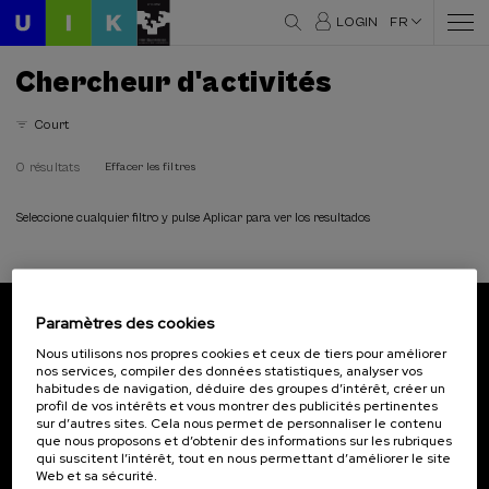
LOGIN
FR
Chercheur d'activités
Court
0 résultats
Effacer les filtres
Seleccione cualquier filtro y pulse Aplicar para ver los resultados
Paramètres des cookies
Abonnez-vous à notre bulletin
Nous utilisons nos propres cookies et ceux de tiers pour améliorer
nos services, compiler des données statistiques, analyser vos
Inscrivez-vous pour être le premier à recevoir les
habitudes de navigation, déduire des groupes d’intérêt, créer un
actualités de l'UIK.
profil de vos intérêts et vous montrer des publicités pertinentes
sur d’autres sites. Cela nous permet de personnaliser le contenu
que nous proposons et d’obtenir des informations sur les rubriques
S'abonner
qui suscitent l’intérêt, tout en nous permettant d’améliorer le site
Web et sa sécurité.