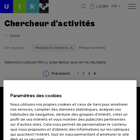
LOGIN
FR
Chercheur d'activités
Court
48 résultats
Modalite: En personne
Effacer les filtres
Domaines thématiques
Architecture et Urbanisme (2)
Seleccione cualquier filtro y pulse Aplicar para ver los resultados
Communication (4)
Précédent
1
2
3
4
Criminologie (1)
Page
Page
Page
Page
Page
Pagination
précédente
courante
Culture et art (3)
Droit (8)
Paramètres des cookies
Durabilité (10)
Abonnez-vous à notre bulletin
Education (2)
Nous utilisons nos propres cookies et ceux de tiers pour améliorer
nos services, compiler des données statistiques, analyser vos
Histoire (8)
Inscrivez-vous pour être le premier à recevoir les
habitudes de navigation, déduire des groupes d’intérêt, créer un
Linguistique et littérature (4)
actualités de l'UIK.
profil de vos intérêts et vous montrer des publicités pertinentes
Philosophie (1)
sur d’autres sites. Cela nous permet de personnaliser le contenu
que nous proposons et d’obtenir des informations sur les rubriques
Psychologie (4)
S'abonner
qui suscitent l’intérêt, tout en nous permettant d’améliorer le site
Santé (11)
Web et sa sécurité.