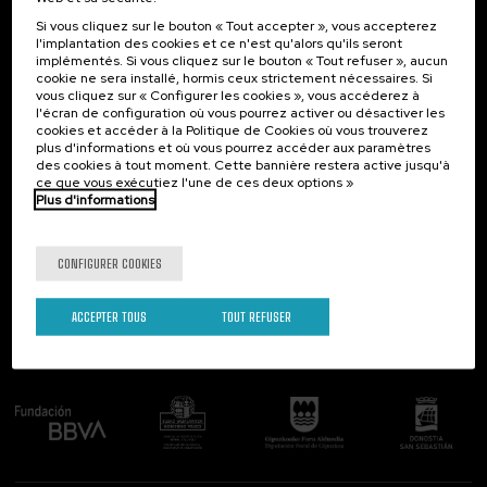
Science et technologie (11)
Si vous cliquez sur le bouton « Tout accepter », vous accepterez
Société (20)
Contact
Intéressant...
l'implantation des cookies et ce n'est qu'alors qu'ils seront
Vieillissement (2)
implémentés. Si vous cliquez sur le bouton « Tout refuser », aucun
Palacio Miramar
Activités précédentes
cookie ne sera installé, hormis ceux strictement nécessaires. Si
Économie et entreprises (6)
Paseo de Miraconcha, 48
vous cliquez sur « Configurer les cookies », vous accéderez à
Égalité (3)
l'écran de configuration où vous pourrez activer ou désactiver les
20007 Donostia / San Sebastián
cookies et accéder à la Politique de Cookies où vous trouverez
Gipuzkoa, Spain
plus d'informations et où vous pourrez accéder aux paramètres
Modalité
des cookies à tout moment. Cette bannière restera active jusqu'à
Contactez-nous!
ce que vous exécutiez l'une de ces deux options »
En personne (48)
Plus d'informations
Suivez-nous
Type d'activité
CONFIGURER COOKIES
Activité ouverte (2)
DSF (7)
ACCEPTER TOUS
TOUT REFUSER
Activité gratuite (14)
Comité organisateur
Cours d'été (35)
Programmes spéciaux
Aprender Para Enseñar – Gobierno Vasco (1)
Cursos para Tod@s (9)