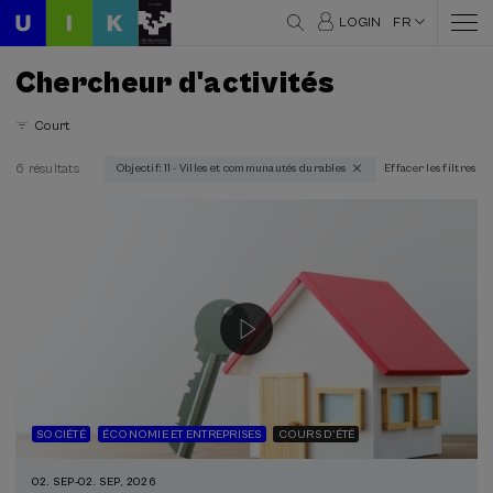
LOGIN
FR
Chercheur d'activités
Court
6 résultats
Objectif: 11 - Villes et communautés durables
Effacer les filtres
Domaines thématiques
Architecture et Urbanisme (1)
Culture et art (1)
Durabilité (4)
Science et technologie (2)
Société (4)
Économie et entreprises (2)
Modalité
En personne (6)
SOCIÉTÉ
ÉCONOMIE ET ENTREPRISES
COURS D'ÉTÉ
Cours en ligne en direct (4)
02. SEP
-
02. SEP, 2026