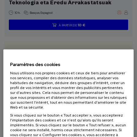
Teknologia eta Eredu Arrakastatsuak
.
10 h.
Basque
Espagnol
10 €
À PARTIR DE
...
Dernières
Gratuit
Date
Liste
Période
places
passée
d'attente
d'inscription
terminée
Paramètres des cookies
Nous utilisons nos propres cookies et ceux de tiers pour améliorer
nos services, compiler des données statistiques, analyser vos
habitudes de navigation, déduire des groupes d’intérêt, créer un
profil de vos intérêts et vous montrer des publicités pertinentes
sur d’autres sites. Cela nous permet de personnaliser le contenu
que nous proposons et d’obtenir des informations sur les rubriques
ÉCONOMIE ET ENTREPRISES
DURABILITÉ
ACTIVITÉ GRATUITE
DSF
qui suscitent l’intérêt, tout en nous permettant d’améliorer le site
Web et sa sécurité.
COURS D'ÉTÉ
Si vous cliquez sur le bouton « Tout accepter », vous accepterez
l'implantation des cookies et ce n'est qu'alors qu'ils seront
11. SEP
-
11. SEP, 2026
implémentés. Si vous cliquez sur le bouton « Tout refuser », aucun
Ekonomia Zirkularreko proiektuak lehen
cookie ne sera installé, hormis ceux strictement nécessaires. Si
sektorean
vous cliquez sur « Configurer les cookies », vous accéderez à