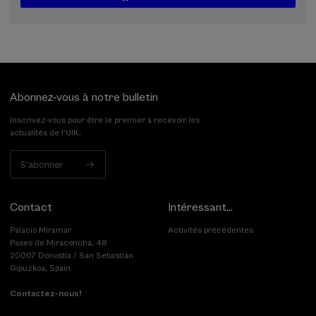
...
Dernières
Gratuit
Date
Liste
Période
places
passée
d'attente
d'inscription
terminée
Abonnez-vous à notre bulletin
Inscrivez-vous pour être le premier à recevoir les
actualités de l'UIK.
S'abonner
Contact
Intéressant...
Palacio Miramar
Activités précédentes
Paseo de Miraconcha, 48
20007 Donostia / San Sebastián
Gipuzkoa, Spain
Contactez-nous!