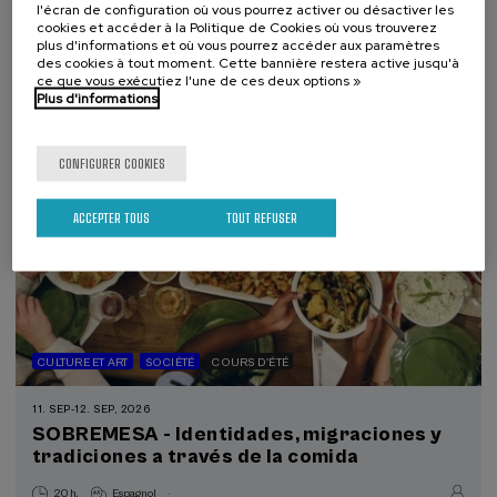
l'écran de configuration où vous pourrez activer ou désactiver les
.
10 h.
Basque
Espagnol
cookies et accéder à la Politique de Cookies où vous trouverez
plus d'informations et où vous pourrez accéder aux paramètres
des cookies à tout moment. Cette bannière restera active jusqu'à
Gratuit
...
Dernières
Gratuit
Date
Liste
Période
ce que vous exécutiez l'une de ces deux options »
places
passée
d'attente
d'inscription
Plus d'informations
terminée
CONFIGURER COOKIES
ACCEPTER TOUS
TOUT REFUSER
CULTURE ET ART
SOCIÉTÉ
COURS D'ÉTÉ
11. SEP
-
12. SEP, 2026
SOBREMESA - Identidades, migraciones y
tradiciones a través de la comida
.
20 h.
Espagnol