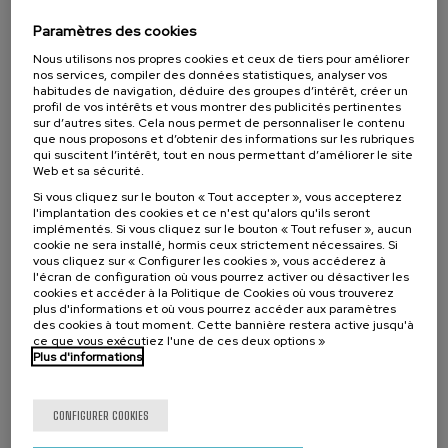
victimización a la reparación
Paramètres des cookies
.
20 h.
Espagnol
Basque
Nous utilisons nos propres cookies et ceux de tiers pour améliorer
nos services, compiler des données statistiques, analyser vos
25 €
À PARTIR DE
habitudes de navigation, déduire des groupes d’intérêt, créer un
...
Dernières
Gratuit
Date
Liste
Période
places
passée
d'attente
d'inscription
profil de vos intérêts et vous montrer des publicités pertinentes
terminée
sur d’autres sites. Cela nous permet de personnaliser le contenu
que nous proposons et d’obtenir des informations sur les rubriques
qui suscitent l’intérêt, tout en nous permettant d’améliorer le site
Web et sa sécurité.
Si vous cliquez sur le bouton « Tout accepter », vous accepterez
l'implantation des cookies et ce n'est qu'alors qu'ils seront
implémentés. Si vous cliquez sur le bouton « Tout refuser », aucun
cookie ne sera installé, hormis ceux strictement nécessaires. Si
vous cliquez sur « Configurer les cookies », vous accéderez à
l'écran de configuration où vous pourrez activer ou désactiver les
cookies et accéder à la Politique de Cookies où vous trouverez
plus d'informations et où vous pourrez accéder aux paramètres
des cookies à tout moment. Cette bannière restera active jusqu'à
ce que vous exécutiez l'une de ces deux options »
SOCIÉTÉ
SANTÉ
ÉGALITÉ
COURS D'ÉTÉ
Plus d'informations
08. SEP
-
09. SEP, 2026
Salud Mental con Perspectiva de Género VI:
CONFIGURER COOKIES
Liderazgo y empoderamiento feminista. No