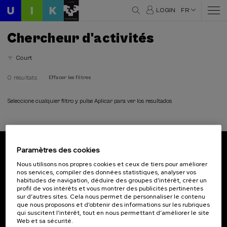
LOGIN
FR
Chercheur d'activités
Court
0 résultats
Effacer les filtres
Seleccione cualquier filtro y pulse Aplicar para ver los resultados
Paramètres des cookies
Abonnez-vous à notre bulletin
Nous utilisons nos propres cookies et ceux de tiers pour améliorer
nos services, compiler des données statistiques, analyser vos
Inscrivez-vous pour être le premier à recevoir les
habitudes de navigation, déduire des groupes d’intérêt, créer un
actualités de l'UIK.
profil de vos intérêts et vous montrer des publicités pertinentes
sur d’autres sites. Cela nous permet de personnaliser le contenu
que nous proposons et d’obtenir des informations sur les rubriques
S'abonner
qui suscitent l’intérêt, tout en nous permettant d’améliorer le site
Web et sa sécurité.