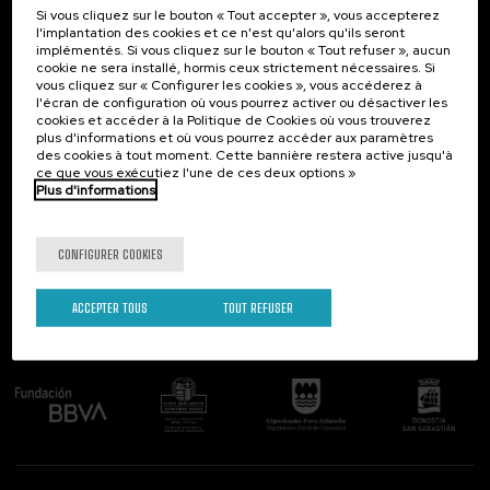
Si vous cliquez sur le bouton « Tout accepter », vous accepterez
Contact
Intéressant...
l'implantation des cookies et ce n'est qu'alors qu'ils seront
implémentés. Si vous cliquez sur le bouton « Tout refuser », aucun
Palacio Miramar
Activités précédentes
cookie ne sera installé, hormis ceux strictement nécessaires. Si
Paseo de Miraconcha, 48
vous cliquez sur « Configurer les cookies », vous accéderez à
20007 Donostia / San Sebastián
l'écran de configuration où vous pourrez activer ou désactiver les
Gipuzkoa, Spain
cookies et accéder à la Politique de Cookies où vous trouverez
plus d'informations et où vous pourrez accéder aux paramètres
Contactez-nous!
des cookies à tout moment. Cette bannière restera active jusqu'à
ce que vous exécutiez l'une de ces deux options »
Plus d'informations
Suivez-nous
CONFIGURER COOKIES
ACCEPTER TOUS
TOUT REFUSER
Comité organisateur