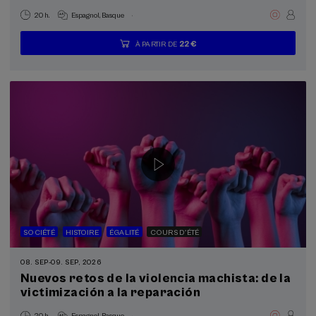
.
20 h.
Espagnol
Basque
22 €
À PARTIR DE
...
Dernières
Gratuit
Date
Liste
Période
places
passée
d'attente
d'inscription
terminée
SOCIÉTÉ
HISTOIRE
ÉGALITÉ
COURS D'ÉTÉ
08. SEP
-
09. SEP, 2026
Nuevos retos de la violencia machista: de la
victimización a la reparación
.