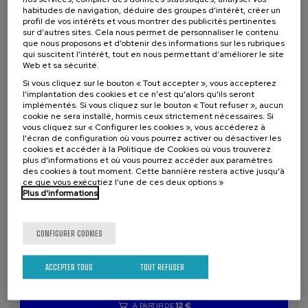
habitudes de navigation, déduire des groupes d’intérêt, créer un
22 €
À PARTIR DE
...
Dernières
Gratuit
Date
Liste
Période
profil de vos intérêts et vous montrer des publicités pertinentes
places
passée
d'attente
d'inscription
sur d’autres sites. Cela nous permet de personnaliser le contenu
terminée
que nous proposons et d’obtenir des informations sur les rubriques
qui suscitent l’intérêt, tout en nous permettant d’améliorer le site
Web et sa sécurité.
Si vous cliquez sur le bouton « Tout accepter », vous accepterez
l'implantation des cookies et ce n'est qu'alors qu'ils seront
implémentés. Si vous cliquez sur le bouton « Tout refuser », aucun
cookie ne sera installé, hormis ceux strictement nécessaires. Si
vous cliquez sur « Configurer les cookies », vous accéderez à
l'écran de configuration où vous pourrez activer ou désactiver les
cookies et accéder à la Politique de Cookies où vous trouverez
plus d'informations et où vous pourrez accéder aux paramètres
des cookies à tout moment. Cette bannière restera active jusqu'à
ce que vous exécutiez l'une de ces deux options »
SCIENCE ET TECHNOLOGIE
SANTÉ
LINGUISTIQUE ET LITTÉRATURE
Plus d'informations
COURS D'ÉTÉ
11. SEP
-
11. SEP, 2026
CONFIGURER COOKIES
Osasuna eta hizkuntza IX: Euskara, adimen
artifiziala eta osasuna
ACCEPTER TOUS
TOUT REFUSER
.
10 h.
Basque
12 €
À PARTIR DE