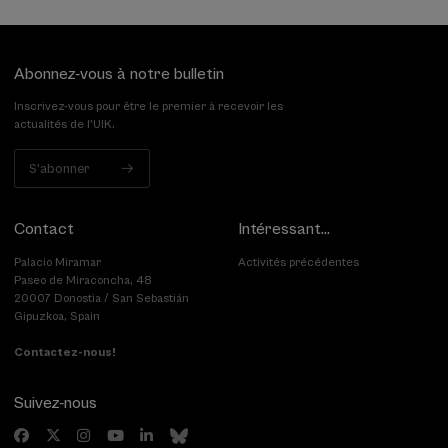
Abonnez-vous à notre bulletin
Inscrivez-vous pour être le premier à recevoir les
actualités de l'UIK.
S'abonner
Contact
Intéressant...
Palacio Miramar
Activités précédentes
Paseo de Miraconcha, 48
20007 Donostia / San Sebastián
Gipuzkoa, Spain
Contactez-nous!
Suivez-nous