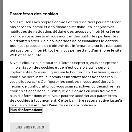
Contar la guerra: jóvenes contra la
Programmes spéciaux
desinformación
Paramètres des cookies
Cursos para Tod@s (1)
Nous utilisons nos propres cookies et ceux de tiers pour améliorer
.
10 h.
Espagnol
Anglais
nos services, compiler des données statistiques, analyser vos
habitudes de navigation, déduire des groupes d’intérêt, créer un
25 €
Objectifs de développement durable
À PARTIR DE
...
Dernières
Gratuit
Date
Liste
Période
profil de vos intérêts et vous montrer des publicités pertinentes
places
passée
d'attente
d'inscription
sur d’autres sites. Cela nous permet de personnaliser le contenu
terminée
que nous proposons et d’obtenir des informations sur les rubriques
qui suscitent l’intérêt, tout en nous permettant d’améliorer le site
Web et sa sécurité.
Si vous cliquez sur le bouton « Tout accepter », vous accepterez
l'implantation des cookies et ce n'est qu'alors qu'ils seront
implémentés. Si vous cliquez sur le bouton « Tout refuser », aucun
Abonnez-vous à notre bulletin
cookie ne sera installé, hormis ceux strictement nécessaires. Si
vous cliquez sur « Configurer les cookies », vous accéderez à
Inscrivez-vous pour être le premier à recevoir les
l'écran de configuration où vous pourrez activer ou désactiver les
cookies et accéder à la Politique de Cookies où vous trouverez
actualités de l'UIK.
plus d'informations et où vous pourrez accéder aux paramètres
des cookies à tout moment. Cette bannière restera active jusqu'à
S'abonner
ce que vous exécutiez l'une de ces deux options »
Plus d'informations
Contact
Intéressant...
CONFIGURER COOKIES
Palacio Miramar
Activités précédentes