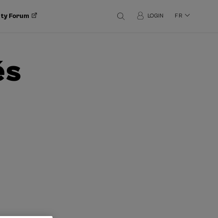
ity Forum
LOGIN
FR
és