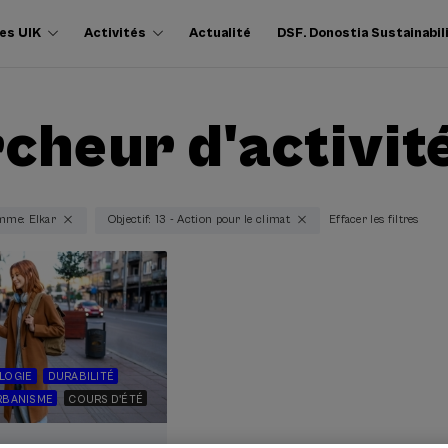
es UIK
Activités
Actualité
DSF. Donostia Sustainabil
cheur d'activit
mme: Elkar
Objectif: 13 - Action pour le climat
Effacer les filtres
LOGIE
DURABILITÉ
RBANISME
COURS D'ÉTÉ