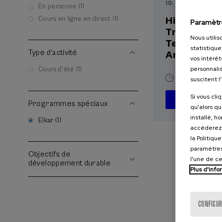
10. SEP
-
10. SEP, 2
En personne (1)
Cours en ligne en direct (1)
Hiri - Logis
Paramètr
Transforma
Nous utilis
Teknologia
statistique
Type d'activité
Arrakasta
vos intérêt
personnalis
Cours d'été (1)
10 h.
Basqu
suscitent l
Si vous cli
À P
Programmes spéciaux
qu'alors qu
installé, h
Elkar (1)
accéderez 
la Politiqu
paramètres
Objectifs de
l'une de c
développement durable
Plus d'info
CONFIGUR