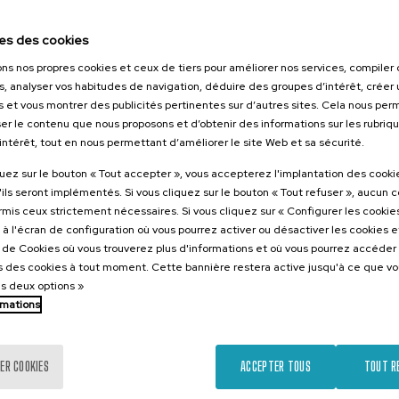
026
tikaren
es des cookies
zioa:
ons nos propres cookies et ceux de tiers pour améliorer nos services, compile
 eta Eredu
s, analyser vos habitudes de navigation, déduire des groupes d’intérêt, créer u
tsuak
s et vous montrer des publicités pertinentes sur d’autres sites. Cela nous pe
er le contenu que nous proposons et d’obtenir des informations sur les rubriq
.
e
Espagnol
’intérêt, tout en nous permettant d’améliorer le site Web et sa sécurité.
quez sur le bouton « Tout accepter », vous accepterez l'implantation des cooki
10 €
ARTIR DE
...
Dernières
Gratuit
Date
Liste
Période
'ils seront implémentés. Si vous cliquez sur le bouton « Tout refuser », aucun 
places
passée
d'attente
d'inscription
ormis ceux strictement nécessaires. Si vous cliquez sur « Configurer les cookies
terminée
à l'écran de configuration où vous pourrez activer ou désactiver les cookies 
e de Cookies où vous trouverez plus d'informations et où vous pourrez accéder
 des cookies à tout moment. Cette bannière restera active jusqu'à ce que v
es deux options »
rmations
ER COOKIES
ACCEPTER TOUS
TOUT R