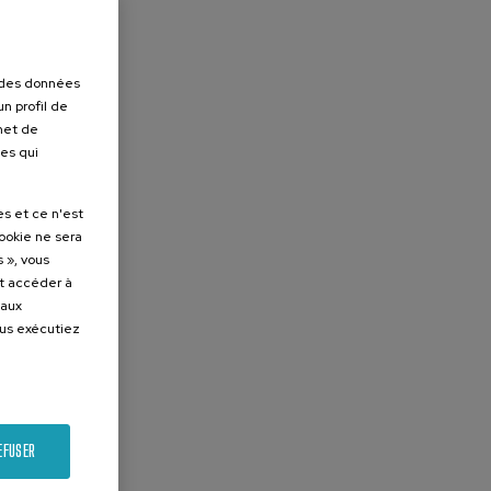
r des données
n profil de
rmet de
ues qui
es et ce n'est
cookie ne sera
 », vous
et accéder à
 aux
ous exécutiez
EFUSER