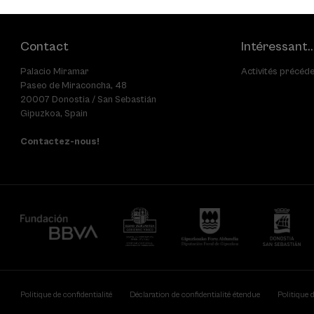
Contact
Intéressant..
Palacio Miramar
Activités précéd
Paseo de Miraconcha, 48
20007 Donostia / San Sebastián
Gipuzkoa, Spain
Contactez-nous!
Politique de confidentialité
Déclaration de confidentialité étendue
Politique 