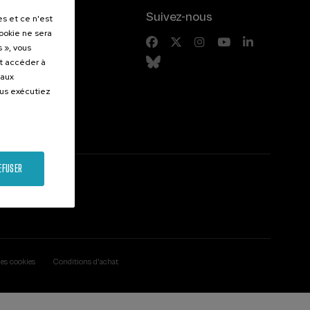
.
Suivez-nous
es et ce n'est
cookie ne sera
entes
 », vous
et accéder à
 aux
ous exécutiez
EFUSER
des cookies
Conditions d'achat