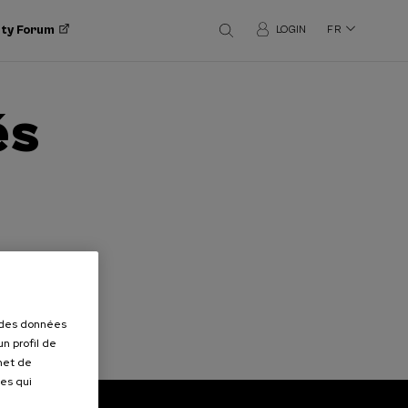
ity Forum
LOGIN
FR
és
r des données
n profil de
rmet de
ues qui