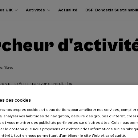
es UIK
Activités
Actualité
DSF. Donostia Sustainabil
cheur d'activit
s filtres
ro y pulse Aplicar para ver los resultados
es des cookies
ons nos propres cookies et ceux de tiers pour améliorer nos services, compile
s, analyser vos habitudes de navigation, déduire des groupes d’intérêt, créer u
s et vous montrer des publicités pertinentes sur d’autres sites. Cela nous pe
er le contenu que nous proposons et d’obtenir des informations sur les rubriq
’intérêt, tout en nous permettant d’améliorer le site Web et sa sécurité.