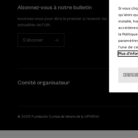
Abonnez-vous à notre bulletin
Si vous cli
qu'alors qu
Inscrivez-vous pour être le premier à recevoir les
installé, h
actualités de l'UIK.
accéderez 
la Politiqu
S'abonner
paramètres
l'une de c
Plus d'info
CONFIGUR
Comité organisateur
© 2026 Fundación Cursos de Verano de la UPV/EHU