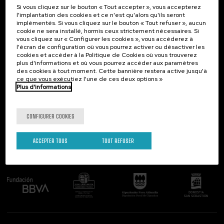
Si vous cliquez sur le bouton « Tout accepter », vous accepterez
Contact
Intéressant...
l'implantation des cookies et ce n'est qu'alors qu'ils seront
implémentés. Si vous cliquez sur le bouton « Tout refuser », aucun
Palacio Miramar
Activités précédentes
cookie ne sera installé, hormis ceux strictement nécessaires. Si
Paseo de Miraconcha, 48
vous cliquez sur « Configurer les cookies », vous accéderez à
20007 Donostia / San Sebastián
l'écran de configuration où vous pourrez activer ou désactiver les
Gipuzkoa, Spain
cookies et accéder à la Politique de Cookies où vous trouverez
plus d'informations et où vous pourrez accéder aux paramètres
Contactez-nous!
des cookies à tout moment. Cette bannière restera active jusqu'à
ce que vous exécutiez l'une de ces deux options »
Plus d'informations
Suivez-nous
CONFIGURER COOKIES
ACCEPTER TOUS
TOUT REFUSER
Comité organisateur