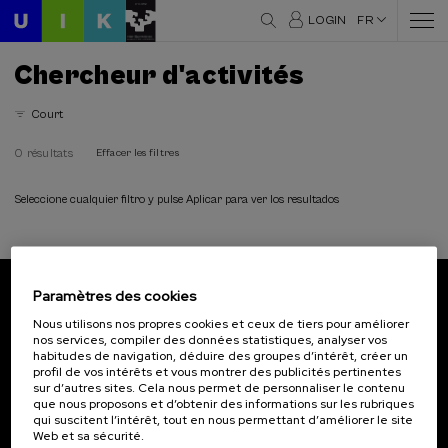
LOGIN
FR
Chercheur d'activités
Court
0 résultats
Effacer les filtres
Seleccione cualquier filtro y pulse Aplicar para ver los resultados
Paramètres des cookies
Abonnez-vous à notre bulletin
Nous utilisons nos propres cookies et ceux de tiers pour améliorer
nos services, compiler des données statistiques, analyser vos
Inscrivez-vous pour être le premier à recevoir les
habitudes de navigation, déduire des groupes d’intérêt, créer un
actualités de l'UIK.
profil de vos intérêts et vous montrer des publicités pertinentes
sur d’autres sites. Cela nous permet de personnaliser le contenu
que nous proposons et d’obtenir des informations sur les rubriques
S'abonner
qui suscitent l’intérêt, tout en nous permettant d’améliorer le site
Web et sa sécurité.