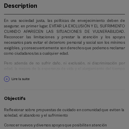
Description
En una sociedad justa, las políticas de envejecimiento deben de
asegurar, en primer lugar, EVITAR LA EXCLUSIÓN Y EL SUFRIMIENTO
CUANDO APARECEN LAS SITUACIONES DE VULNERABILIDAD.
Reconocer las limitaciones y prestar la atención y los apoyos
necesarios para evitar el deterioro personal y social son los mínimos
exigibles, y consecuentemente son derechos que podemos reclamar
como ciudadanos/as a cualquier edad.
Pero además de no sufrir daño, ni exclusión, ni discriminación por
edad, la mejora de la esperanza de vida y el alargamiento del tiempo
de vejez plantea el reto personal y social de transformar modos,
Lire la suite
costumbres, …en definitiva tipos de vida para VIVIR “VIDAS
LOGRADAS”, QUE MEREZCAN LA PENA VIVIRSE Y PUEDAN SER
ADEMÁS BENEFICIOSAS PARA CONSTRUIR COMUNIDADES
HUMANAS INCLUSIVAS, donde la interdependencia sea una realidad
Objectifs
que posibilita dar y recibir apoyos y cuidados en el propio entorno.
Esta es la dirección que adopta II Plan Estratégico de Servicios
Reflexionar sobre propuestas de cuidado en comunidad que eviten la
sociales que en breve aprobará el Consejo de Gobierno.
soledad, el abandono y el sufrimiento
Dibujar un futuro con sociedades más longevas y diversas, pasa
Conocer nuevos y diversos apoyos que posibiliten atención
inevitablemente por grandes transformaciones en nuestra manera de