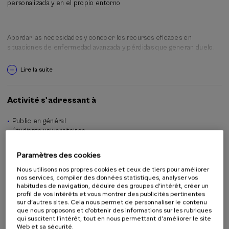
personalizada y en el propio entorno
relacionarnos o en conceptos sobre los que se asienta nuestra
sociedad, como el amor, la salud, el dinero, o la proyección de vivir la
vejez y planificar el propio morir.
Abordar las necesidades y conocer los recursos eficaces en
situaciones de enfermedad avanzada y pérdidas que generan duelo.
Proponer enfoques de envejecimiento que posibiliten “Vidas plenas,
Lire la suite
con proyecto y sentido”.
Reflexionar a través de la participación del alumnado en el proceso
Activité s'adressant à
Agenda Nagusi-2023 sobre las siguientes cuestiones: ¿Nos dirigimos
hacia escenarios de futuro deseados? ¿Qué significa envejecer en un
Public en général
mundo que envejece?
Étudiants universitaires
Étudiants non universitaires
Professeurs
Paramètres des cookies
Professionnels
Nous utilisons nos propres cookies et ceux de tiers pour améliorer
nos services, compiler des données statistiques, analyser vos
habitudes de navigation, déduire des groupes d’intérêt, créer un
profil de vos intérêts et vous montrer des publicités pertinentes
En collaboration avec
sur d’autres sites. Cela nous permet de personnaliser le contenu
que nous proposons et d’obtenir des informations sur les rubriques
qui suscitent l’intérêt, tout en nous permettant d’améliorer le site
Web et sa sécurité.