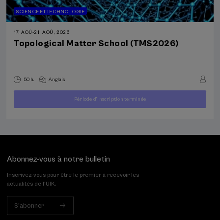
SCIENCE ET TECHNOLOGIE
17. AOÛ
-
21. AOÛ, 2026
Topological Matter School (TMS2026)
50 h.
Anglais
À
Période d'inscription terminée
400
PARTIR
...
Dernières
Gratuit
Date
€
DE
places
passée
Abonnez-vous à notre bulletin
Inscrivez-vous pour être le premier à recevoir les
actualités de l'UIK.
S'abonner