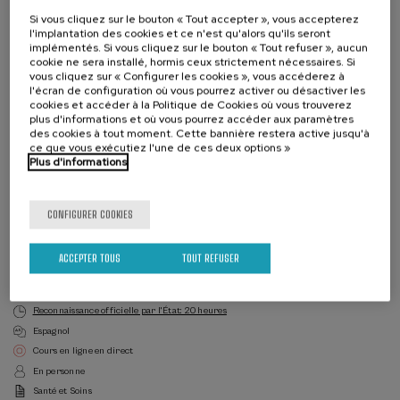
Si vous cliquez sur le bouton « Tout accepter », vous accepterez
l'implantation des cookies et ce n'est qu'alors qu'ils seront
implémentés. Si vous cliquez sur le bouton « Tout refuser », aucun
cookie ne sera installé, hormis ceux strictement nécessaires. Si
vous cliquez sur « Configurer les cookies », vous accéderez à
l'écran de configuration où vous pourrez activer ou désactiver les
cookies et accéder à la Politique de Cookies où vous trouverez
Liste
plus d'informations et où vous pourrez accéder aux paramètres
Date d'échéance
Enrollment deadline completed
d'attente
des cookies à tout moment. Cette bannière restera active jusqu'à
Directeur(-
ce que vous exécutiez l'une de ces deux options »
trice)
Plus d'informations
du
DIRECTEUR(-TRICE) DU COURS
cours
Marije Goikoetxea Iturregi
Universidad de Deusto
CONFIGURER COOKIES
DIRECTEUR(-TRICE) DU COURS
Marian Olabarrieta
ACCEPTER TOUS
TOUT REFUSER
Directora de Servicios Sociales. Igualdad, Justicia y Políticas Sociales, Gobierno
Vasco
Reconnaissance officielle par l'État: 20 heures
Espagnol
Cours en ligne en direct
En personne
Santé et Soins