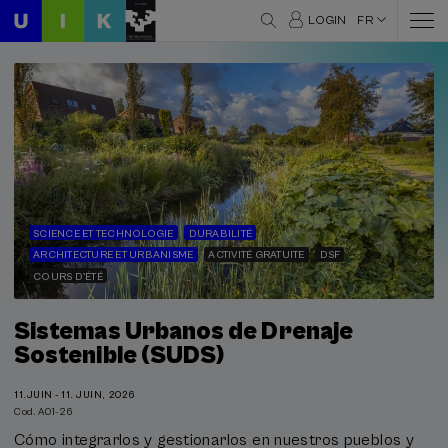
LOGIN
FR
SCIENCE ET TECHNOLOGIE
DURABILITÉ
ARCHITECTURE ET URBANISME
ACTIVITÉ GRATUITE
DSF
COURS D'ÉTÉ
Sistemas Urbanos de Drenaje
Sostenible (SUDS)
11.JUIN - 11. JUIN, 2026
Cod. A01-26
Cómo integrarlos y gestionarlos en nuestros pueblos y