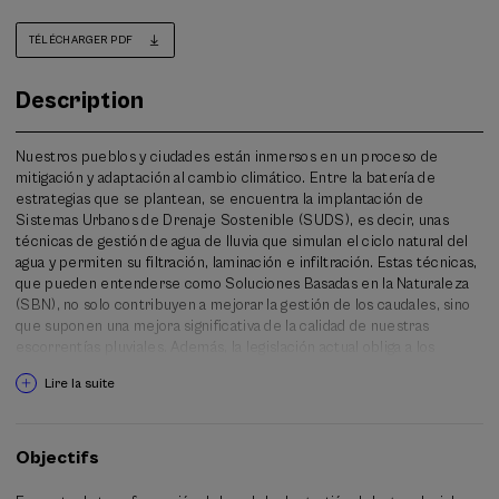
TÉLÉCHARGER PDF
Description
Nuestros pueblos y ciudades están inmersos en un proceso de
mitigación y adaptación al cambio climático. Entre la batería de
estrategias que se plantean, se encuentra la implantación de
Sistemas Urbanos de Drenaje Sostenible (SUDS), es decir, unas
técnicas de gestión de agua de lluvia que simulan el ciclo natural del
agua y permiten su filtración, laminación e infiltración. Estas técnicas,
que pueden entenderse como Soluciones Basadas en la Naturaleza
(SBN), no solo contribuyen a mejorar la gestión de los caudales, sino
que suponen una mejora significativa de la calidad de nuestras
escorrentías pluviales. Además, la legislación actual obliga a los
gestores de las redes de saneamiento a cumplir con ciertos
Lire la suite
requisitos relativos a los vertidos realizados al medio natural así como
a limitar la escorrentía pluvial en nuestras ciudades, utilizando para
ello, entre otras herramientas, los SUDS.
Objectifs
Ante esta situación, es importante fomentar el intercambio de
experiencias y facilitar información específica sobre estas técnicas