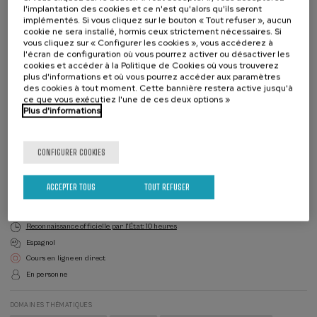
l'implantation des cookies et ce n'est qu'alors qu'ils seront
implémentés. Si vous cliquez sur le bouton « Tout refuser », aucun
cookie ne sera installé, hormis ceux strictement nécessaires. Si
vous cliquez sur « Configurer les cookies », vous accéderez à
l'écran de configuration où vous pourrez activer ou désactiver les
cookies et accéder à la Politique de Cookies où vous trouverez
Liste
Date d'échéance
plus d'informations et où vous pourrez accéder aux paramètres
Enrollment deadline completed
d'attente
des cookies à tout moment. Cette bannière restera active jusqu'à
Directeur(-
ce que vous exécutiez l'une de ces deux options »
trice)
Plus d'informations
du
DIRECTEUR(-TRICE) DU COURS
cours
Maddi Garmendia Antin
UPV/EHU
CONFIGURER COOKIES
DIRECTEUR(-TRICE) DU COURS
Eneko Madrazo Uribeetxebarria
Universidad del País Vasco (UPV/EHU)
ACCEPTER TOUS
TOUT REFUSER
Reconnaissance officielle par l'État: 10 heures
Espagnol
Cours en ligne en direct
En personne
DOMAINES THÉMATIQUES