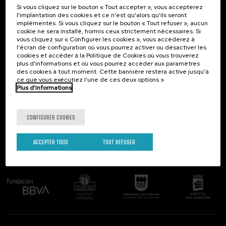
Si vous cliquez sur le bouton « Tout accepter », vous accepterez
Contact
Intéressant...
l'implantation des cookies et ce n'est qu'alors qu'ils seront
implémentés. Si vous cliquez sur le bouton « Tout refuser », aucun
Palacio Miramar
Activités précédentes
cookie ne sera installé, hormis ceux strictement nécessaires. Si
Paseo de Miraconcha, 48
vous cliquez sur « Configurer les cookies », vous accéderez à
20007 Donostia / San Sebastián
l'écran de configuration où vous pourrez activer ou désactiver les
Gipuzkoa, Spain
cookies et accéder à la Politique de Cookies où vous trouverez
plus d'informations et où vous pourrez accéder aux paramètres
Contactez-nous!
des cookies à tout moment. Cette bannière restera active jusqu'à
ce que vous exécutiez l'une de ces deux options »
Plus d'informations
Suivez-nous
CONFIGURER COOKIES
ACCEPTER TOUS
TOUT REFUSER
Comité organisateur