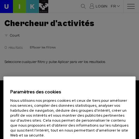
LOGIN
FR
Chercheur d'activités
Court
0 résultats
Effacer les filtres
Seleccione cualquier filtro y pulse Aplicar para ver los resultados
Paramètres des cookies
Abonnez-vous à notre bulletin
Nous utilisons nos propres cookies et ceux de tiers pour améliorer
nos services, compiler des données statistiques, analyser vos
Inscrivez-vous pour être le premier à recevoir les
habitudes de navigation, déduire des groupes d’intérêt, créer un
actualités de l'UIK.
profil de vos intérêts et vous montrer des publicités pertinentes
sur d’autres sites. Cela nous permet de personnaliser le contenu
que nous proposons et d’obtenir des informations sur les rubriques
S'abonner
qui suscitent l’intérêt, tout en nous permettant d’améliorer le site
Web et sa sécurité.