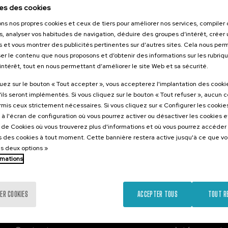
2026
es des cookies
RITUS:
ons nos propres cookies et ceux de tiers pour améliorer nos services, compile
 la memoria,
s, analyser vos habitudes de navigation, déduire des groupes d’intérêt, créer u
l futuro
s et vous montrer des publicités pertinentes sur d’autres sites. Cela nous pe
er le contenu que nous proposons et d’obtenir des informations sur les rubriq
’intérêt, tout en nous permettant d’améliorer le site Web et sa sécurité.
.
nol
Basque
quez sur le bouton « Tout accepter », vous accepterez l'implantation des cooki
'ils seront implémentés. Si vous cliquez sur le bouton « Tout refuser », aucun 
Gratuit
ormis ceux strictement nécessaires. Si vous cliquez sur « Configurer les cookies
...
Dernières
Gratuit
Date
Liste
Période
places
passée
d'attente
d'inscription
à l'écran de configuration où vous pourrez activer ou désactiver les cookies 
terminée
e de Cookies où vous trouverez plus d'informations et où vous pourrez accéder
 des cookies à tout moment. Cette bannière restera active jusqu'à ce que v
es deux options »
rmations
ER COOKIES
ACCEPTER TOUS
TOUT R