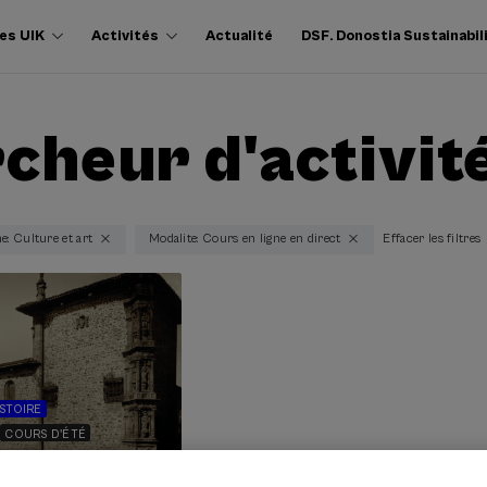
es UIK
Activités
Actualité
DSF. Donostia Sustainabil
cheur d'activit
: Culture et art
Modalite: Cours en ligne en direct
Effacer les filtres
ISTOIRE
COURS D'ÉTÉ