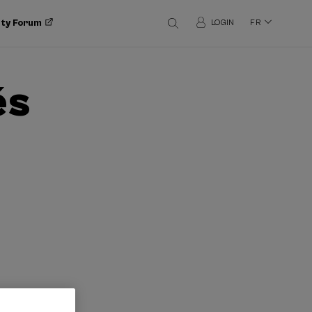
ity Forum
LOGIN
FR
és