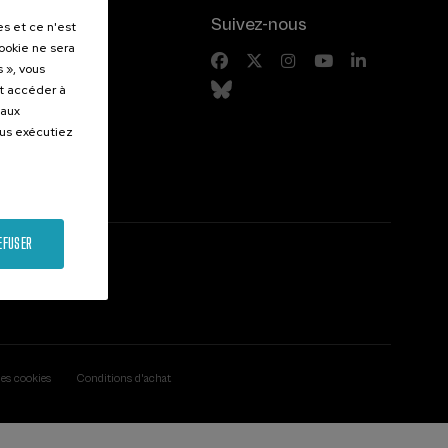
.
Suivez-nous
es et ce n'est
cookie ne sera
entes
 », vous
et accéder à
 aux
ous exécutiez
EFUSER
des cookies
Conditions d'achat