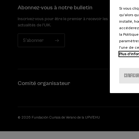
Abonnez-vous à notre bulletin
Si vous cli
qu'alors qu
Inscrivez-vous pour être le premier à recevoir les
installé, h
actualités de l'UIK.
accéderez 
la Politiqu
S'abonner
paramètres
l'une de c
Plus d'info
CONFIGUR
Comité organisateur
© 2026 Fundación Cursos de Verano de la UPV/EHU