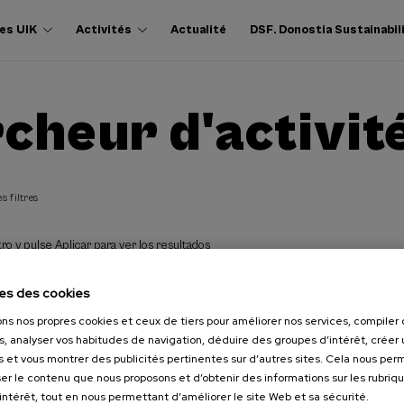
es UIK
Activités
Actualité
DSF. Donostia Sustainabil
cheur d'activit
s filtres
ro y pulse Aplicar para ver los resultados
es des cookies
ons nos propres cookies et ceux de tiers pour améliorer nos services, compile
s, analyser vos habitudes de navigation, déduire des groupes d’intérêt, créer u
s et vous montrer des publicités pertinentes sur d’autres sites. Cela nous pe
er le contenu que nous proposons et d’obtenir des informations sur les rubriq
’intérêt, tout en nous permettant d’améliorer le site Web et sa sécurité.