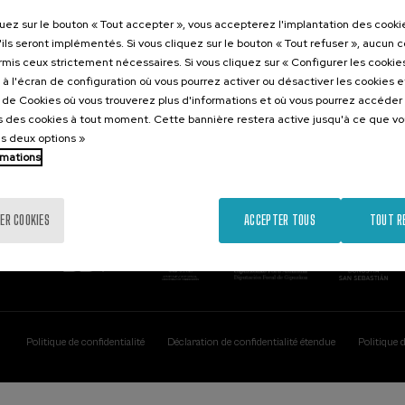
Contact
Intéressant..
quez sur le bouton « Tout accepter », vous accepterez l'implantation des cooki
'ils seront implémentés. Si vous cliquez sur le bouton « Tout refuser », aucun 
Palacio Miramar
Activités précéd
ormis ceux strictement nécessaires. Si vous cliquez sur « Configurer les cookies
Paseo de Miraconcha, 48
à l'écran de configuration où vous pourrez activer ou désactiver les cookies 
20007 Donostia / San Sebastián
e de Cookies où vous trouverez plus d'informations et où vous pourrez accéder
Gipuzkoa, Spain
 des cookies à tout moment. Cette bannière restera active jusqu'à ce que v
es deux options »
Contactez-nous!
rmations
ER COOKIES
ACCEPTER TOUS
TOUT R
Politique de confidentialité
Déclaration de confidentialité étendue
Politique 