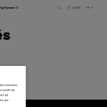
ity Forum
LOGIN
FR
és
r des données
n profil de
rmet de
ues qui