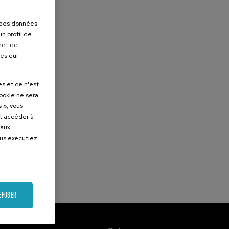
r des données
n profil de
rmet de
ues qui
es et ce n'est
cookie ne sera
 », vous
et accéder à
 aux
ous exécutiez
EFUSER