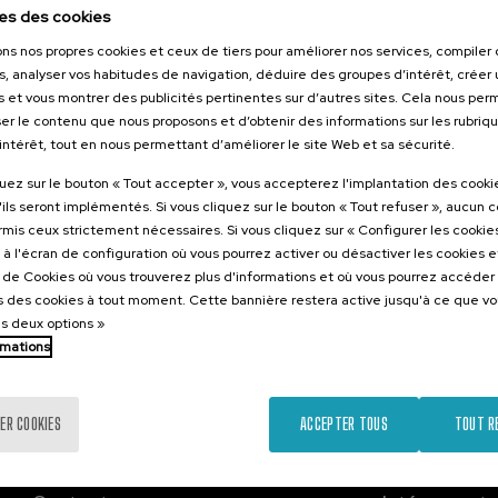
26
es des cookies
irkularreko
ons nos propres cookies et ceux de tiers pour améliorer nos services, compile
 lehen
s, analyser vos habitudes de navigation, déduire des groupes d’intérêt, créer u
s et vous montrer des publicités pertinentes sur d’autres sites. Cela nous pe
er le contenu que nous proposons et d’obtenir des informations sur les rubriq
’intérêt, tout en nous permettant d’améliorer le site Web et sa sécurité.
.
e
Espagnol
quez sur le bouton « Tout accepter », vous accepterez l'implantation des cooki
'ils seront implémentés. Si vous cliquez sur le bouton « Tout refuser », aucun 
Gratuit
ormis ceux strictement nécessaires. Si vous cliquez sur « Configurer les cookies
...
Dernières
Gratuit
Date
Liste
Période
places
passée
d'attente
d'inscription
à l'écran de configuration où vous pourrez activer ou désactiver les cookies 
terminée
e de Cookies où vous trouverez plus d'informations et où vous pourrez accéder
 des cookies à tout moment. Cette bannière restera active jusqu'à ce que v
es deux options »
rmations
ER COOKIES
ACCEPTER TOUS
TOUT R