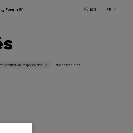
ity Forum
LOGIN
FR
és
et production responsables
Effacer les filtres