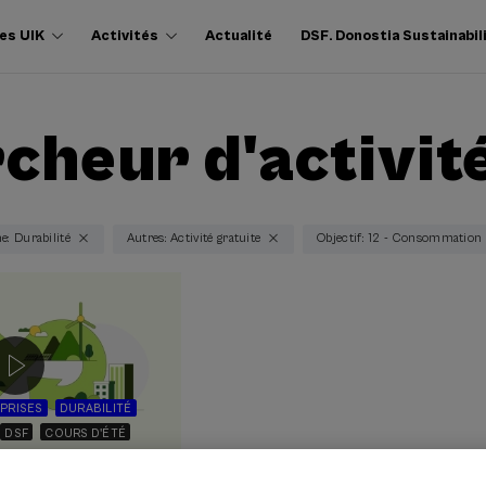
es UIK
Activités
Actualité
DSF. Donostia Sustainabil
cheur d'activit
: Durabilité
Autres: Activité gratuite
Objectif: 12 - Consommation 
PRISES
DURABILITÉ
DSF
COURS D'ÉTÉ